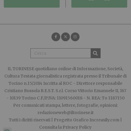
IL TORINESE
quotidiano online di Informazione, Società,
Cultura Testata giornalistica registrata presso il Tribunale di
Torino n.15/2014 Iscritta al ROC - Direttore responsabile
Cristiano Bussola B.E.S.T. S.r.l. Corso Vittorio Emanuele II, 167
- 10139 Torino C.F./P.IVA: 11091560018 - N. REA: To 1187150
Per comunicati stampa, lettere, fotografie, opinioni:
redazioneweb@iltorinese.it
Tutti i diritti riservati | Progetto Grafico
Increasily.com
|
Consulta la
Privacy Policy