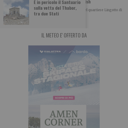
Spaccio: la polizia sequestra 33 kg di hashish
È in pericolo il Santuario
sulla vetta del Thabor,
La Polizia di Stato ha arrestato, nei giorni scorsi nel quartiere Lingotto di
tra due Stati
Torino, un 24enne
IL METEO E' OFFERTO DA