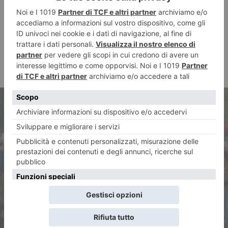
ARTICOLO PRECEDENTE
L’Ivrea Canoa Club si conferma
la società Campione d’Italia!