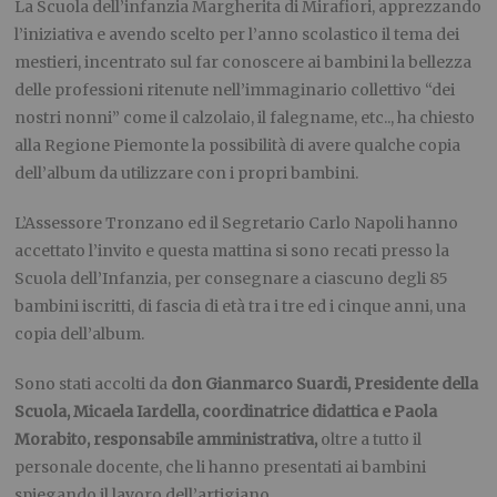
La Scuola dell’infanzia Margherita di Mirafiori, apprezzando
l’iniziativa e avendo scelto per l’anno scolastico il tema dei
mestieri, incentrato sul far conoscere ai bambini la bellezza
delle professioni ritenute nell’immaginario collettivo “dei
nostri nonni” come il calzolaio, il falegname, etc.., ha chiesto
alla Regione Piemonte la possibilità di avere qualche copia
dell’album da utilizzare con i propri bambini.
L’Assessore Tronzano ed il Segretario Carlo Napoli hanno
accettato l’invito e questa mattina si sono recati presso la
Scuola dell’Infanzia, per consegnare a ciascuno degli 85
bambini iscritti, di fascia di età tra i tre ed i cinque anni, una
copia dell’album.
Sono stati accolti da
don Gianmarco Suardi, Presidente della
Scuola, Micaela Iardella, coordinatrice didattica e Paola
Morabito, responsabile amministrativa,
oltre a tutto il
personale docente, che li hanno presentati ai bambini
spiegando il lavoro dell’artigiano.