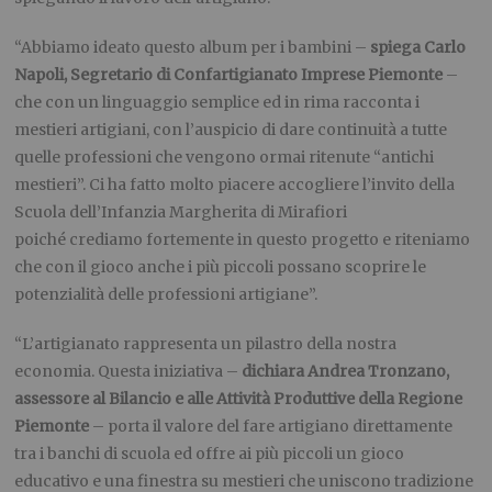
“Abbiamo ideato questo album per i bambini –
spiega
Carlo
Napoli, Segretario di Confartigianato Imprese Piemonte
–
che con un linguaggio semplice ed in rima racconta i
mestieri artigiani, con l’auspicio di dare continuità a tutte
quelle professioni che vengono ormai ritenute “antichi
mestieri”. Ci ha fatto molto piacere accogliere l’invito della
Scuola dell’Infanzia Margherita di Mirafiori
poiché crediamo fortemente in questo progetto e riteniamo
che con il gioco anche i più piccoli possano scoprire le
potenzialità delle professioni artigiane”.
“L’artigianato rappresenta un pilastro della nostra
economia. Questa iniziativa –
dichiara Andrea Tronzano,
assessore al Bilancio e alle Attività Produttive della Regione
Piemonte
–
porta il valore del fare artigiano direttamente
tra i banchi di scuola ed offre ai più piccoli un gioco
educativo e una finestra su mestieri che uniscono tradizione