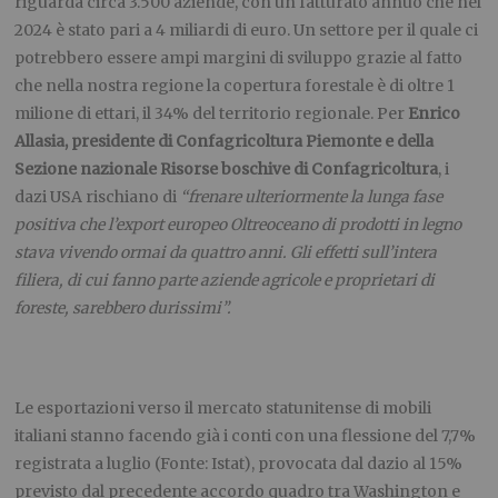
riguarda circa 3.500 aziende, con un fatturato annuo che nel
2024 è stato pari a 4 miliardi di euro. Un settore per il quale ci
potrebbero essere ampi margini di sviluppo grazie al fatto
che nella nostra regione la copertura forestale è di oltre 1
milione di ettari, il 34% del territorio regionale. Per
Enrico
Allasia, presidente di Confagricoltura Piemonte e della
Sezione nazionale Risorse boschive di Confagricoltura
, i
dazi USA rischiano di
“frenare ulteriormente la lunga fase
positiva che l’export europeo Oltreoceano di prodotti in legno
stava vivendo ormai da quattro anni. Gli effetti sull’intera
filiera, di cui fanno parte aziende agricole e proprietari di
foreste, sarebbero durissimi”.
Le esportazioni verso il mercato statunitense di mobili
italiani stanno facendo già i conti con una flessione del 7,7%
registrata a luglio (Fonte: Istat), provocata dal dazio al 15%
previsto dal precedente accordo quadro tra Washington e