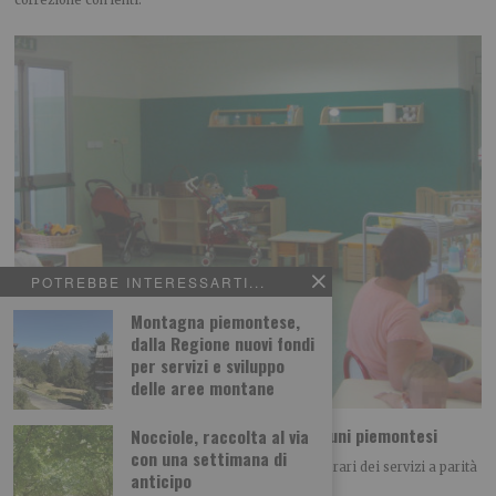
POTREBBE INTERESSARTI...
Montagna piemontese,
dalla Regione nuovi fondi
per servizi e sviluppo
delle aree montane
Nuovi orari Nidi comunali: coinvolti 77 Comuni piemontesi
Nocciole, raccolta al via
con una settimana di
Dalla Regione 1,5 milioni di euro per ampliare gli orari dei servizi a parità
anticipo
di tariffa