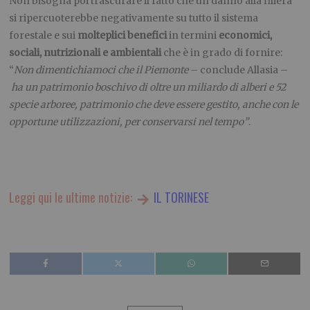
Non bisogna poi trascurare il fatto che un danno alla filiera
si ripercuoterebbe negativamente su tutto il sistema
forestale e sui
molteplici benefici
in termini
economici,
sociali, nutrizionali e ambientali
che è in grado di fornire:
“
Non dimentichiamoci che il Piemonte
– conclude Allasia –
ha un patrimonio boschivo di oltre un miliardo di alberi e 52
specie arboree, patrimonio che deve essere gestito, anche con le
opportune utilizzazioni, per conservarsi nel tempo”
.
Leggi qui le ultime notizie:
IL TORINESE