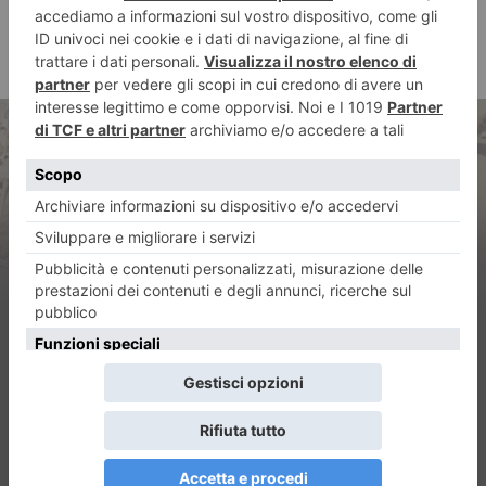
ARTICOLO PRECEDENTE
Lega Giovani Piemonte
condanna attacco alle Ogr