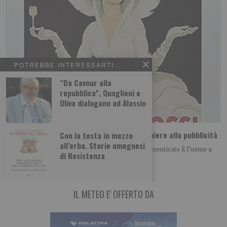
POTREBBE INTERESSARTI...
“Da Cavour alla
repubblica”, Quaglieni e
Oliva dialogano ad Alassio
Storia di un cocktail: il Vermouth, dal bicchiere alla pubblicità
Con la testa in mezzo
all’erba. Storie omegnesi
Oltre Torino: storie miti e leggende del torinese dimenticato È l’uomo a
di Resistenza
costruire il tempo e
IL METEO E' OFFERTO DA