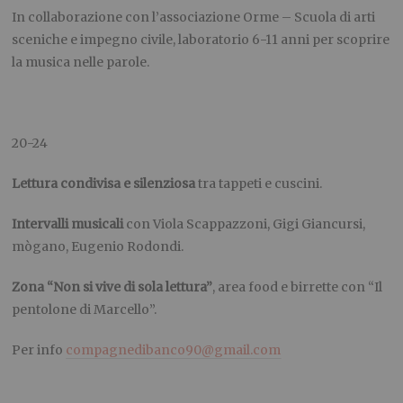
In collaborazione con l’associazione Orme – Scuola di arti
sceniche e impegno civile, laboratorio 6-11 anni per scoprire
la musica nelle parole.
20-24
Lettura condivisa e silenziosa
tra tappeti e cuscini.
Intervalli musicali
con Viola Scappazzoni, Gigi Giancursi,
mògano, Eugenio Rodondi.
Zona “Non si vive di sola lettura”
, area food e birrette con “Il
pentolone di Marcello”.
Per info
compagnedibanco90@gmail.com