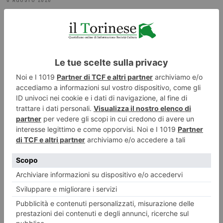
“Da Cavour alla repubblica”, Quaglieni e Oliva dialogano ad
Alassio
8 AGOSTO 2026