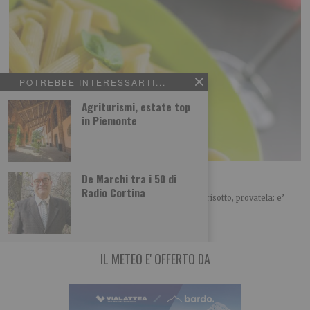
POTREBBE INTERESSARTI...
Agriturismi, estate top
in Piemonte
Pasta risottata alla mediterranea
De Marchi tra i 50 di
Radio Cortina
Avete letto bene, e’ una pasta ma… cuoce come un risotto, provatela: e’
proprio appetitosa!
IL METEO E' OFFERTO DA