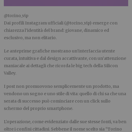
@torino_vip
Dai profili Instagram ufficiali (@torino_vip) emerge con
chiarezza l’identità del brand: giovane, dinamico ed
esclusivo, ma non elitario.
Le anteprime grafiche mostrano un’interfaccia utente
curata, intuitiva e dal design accattivante, con un’attenzione
maniacale ai dettagli che ricorda le big tech della Silicon
Valley.
I post non promuovono semplicemente un prodotto, ma
vendono un sogno e uno stile di vita: quello di chi sa che una
serata di successo può cominciare con un click sullo
schermo del proprio smartphone.
L’operazione, come evidenziato dalle sue stesse fonti, va ben
oltre i confini cittadini. Sebbene il nome scelto sia “Torino