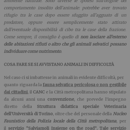
ambiente naturale. Sono diverse le ipotesi sull’origine del
comportamento insolito dell’animale: potrebbe aver trovato
rifugio tra le case dopo essere sfuggito all’agguato di un
predatore, oppure essere semplicemente stato attirato
dall’eventuale disponibilità di cibo tra le case della frazione.
Come sempre, il consiglio è quello di
non lasciare all’esterno
delle abitazioni
rifiuti o altro che gli animali selvatici possano
individuare come nutrimento
.
COSA FARE SE SI AVVISTANO ANIMALI IN DIFFICOLTÀ
Nel caso ci si imbattesse in animali in evidente difficoltà, p
er
quanto riguarda la
fauna selvatica pericolosa o non gestibile
dai cittadini
, i
l
CANC
e la Città metropolitana hanno stipulato
da alcuni anni una
convenzione
, che prevede l’impegno
diretto della
Struttura didattica speciale Veterinaria
dell’Università di Torino
, oltre che del personale della
Nucleo
Faunistico della Polizia locale della Città metropolitana
, per
il
servizio “Salviamoli Insieme on the road”
. Tale servizio