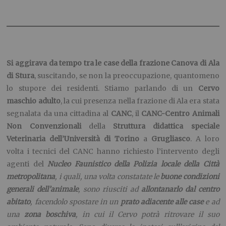
Si aggirava da tempo tra le case della frazione Canova di Ala
di Stura
, suscitando, se non la preoccupazione, quantomeno
lo stupore dei residenti. Stiamo parlando di un
Cervo
maschio adulto
, la cui presenza nella frazione di Ala era stata
segnalata da una cittadina al
CANC
, il
CANC-
Centro Animali
Non Convenzionali
della
Struttura didattica speciale
Veterinaria dell’Università di Torino
a
Grugliasco
.
A loro
volta i tecnici del CANC hanno richiesto l’intervento degli
agenti del
Nucleo Faunistico della Polizia locale della Città
metropolitana
,
i quali, una volta constatate le
buone condizioni
generali dell’animale
, sono riusciti ad
allontanarlo dal centro
abitato
, facendolo spostare in un
prato adiacente alle case
e ad
una
zona boschiva
, in cui il Cervo
potrà ritrovare
il suo