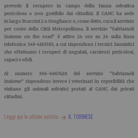
prevede il
recupero in campo della fauna selvatica
pericolosa o non gestibile dai cittadini
.
Il CANC ha sede
in
largo Braccini 2 a Grugliasco
e, come detto, cura il servizio
per conto della Città Metropolitana. Il
servizio “Salviamoli
Insieme on the road”
è attivo 24 ore su 24 sulla linea
telefonica 349-4163385, a cui rispondono i
tecnici faunistici
che effettuano i recuperi di ungulati, carnivori pericolosi,
rapaci e ofidi
.
Al numero
366-6867428
del
servizio “Salviamoli
Insieme”
rispondono invece i
veterinari in reperibilità
che
visitano gli animali selvatici portati al CANC dai privati
cittadini.
Leggi qui le ultime notizie:
IL TORINESE