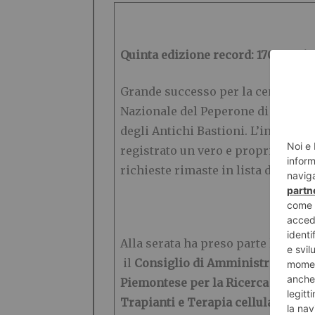
Quinta edizione record: 170 posti 
Grande successo per la cena di gal
Nazionale del Peperone di Carmagno
degli Antichi Bastioni. L’iniziati
registrato un vero e proprio recor
richieste rimaste in lista d’attesa,
Alla serata ha preso parte l’inte
il
Consiglio di Amministrazione d
Piemontese per la Ricerca sul Ca
Trapianti e Terapia cellulare dell’