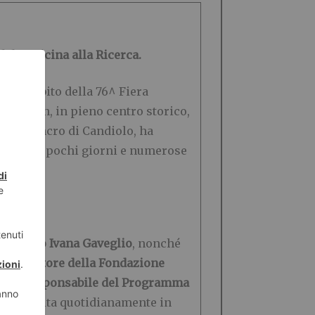
ale e vicina alla Ricerca.
ell’ambito della 76^ Fiera
location, in pieno centro storico,
a sul Cancro di Candiolo, ha
sauriti in pochi giorni e numerose
orio.
l
Sindaco Ivana Gaveglio
, nonché
 il
Direttore della Fondazione
nca, Responsabile
del Programma
llenza svolta quotidianamente in