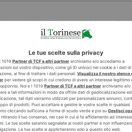
esauriti in pochi giorni e una Comunità sempre più solid
a benefica organizzata da Banca Territori del Monviso n
la, svoltasi giovedì 4 settembre presso la prestigiosa 
va, a sostegno della Fondazione Piemontese per la Ricerc
d di partecipazione: tutti i 170 posti disponibili sono e
 a conferma della sensibilità e della generosità del territ
ra Amministrazione comunale di Carmagnola, guidata da
i Banca Territori del Monviso
. Sono intervenuti inoltre
ncro Gianmarco Sala
e il
dottor
Fabrizio Carnevale Schia
Istituto di Candiolo
, che ha illustrato l’attività di ecce