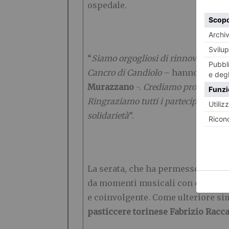
ospedale.
“
Siamo orgogliosi di rinnovare, per 
Cancro di Candiolo
– hanno sottoli
Murazzano
-.
Crediamo profondament
Ringraziamo tutti i partecipanti e i
solidarietà
”.
La serata, che ha permesso di racc
da momenti musicali con esibizion
e coinvolgente. Come ulteriore si
pasticcere torinese
Fabrizio Racc