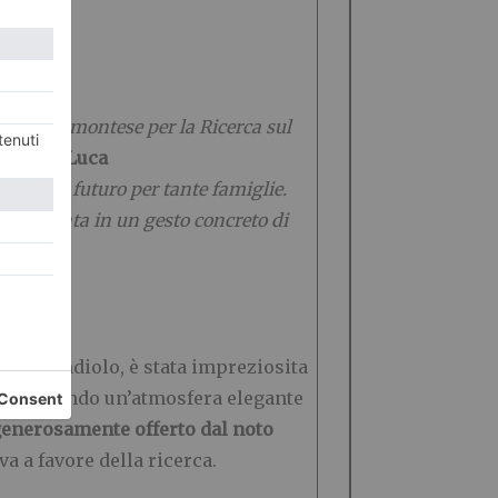
zione Piemontese per la Ricerca sul
enerale Luca
ranza e futuro per tante famiglie.
esta serata in un gesto concreto di
ione Candiolo, è stata impreziosita
a favorendo un’atmosfera elegante
 generosamente offerto dal
noto
va a favore della ricerca.