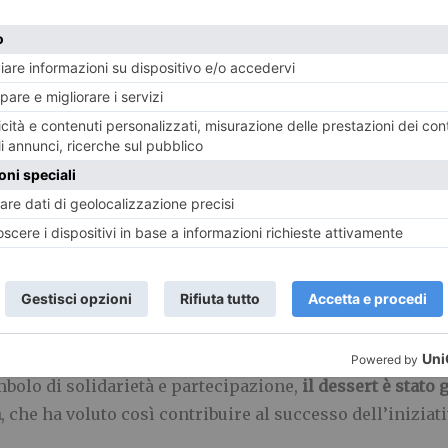
il quinto anno consecutivo, la collaborazione con la Fonda
neato il
Presidente BTM Alberto Osenda
e il
Direttore G
e nel valore della ricerca scientifica, che rappresenta spe
 sostenitori che, con la loro presenza, hanno trasformato qu
ogliere un importante contributo a favore della Fondaz
i live di violino e sax, che hanno accompagnato la cen
mbolo di solidarietà e partecipazione,
il dessert è stato
a
, che ha voluto così contribuire al successo dell’iniziati