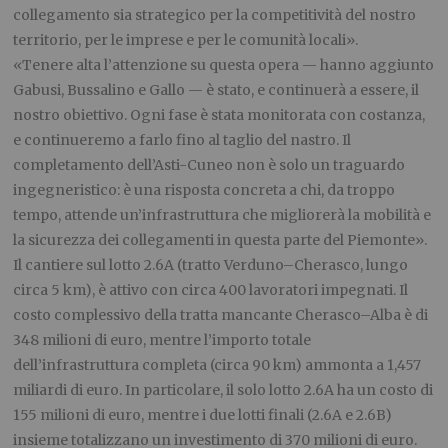
collegamento sia strategico per la competitività del nostro
territorio, per le imprese e per le comunità locali».
«Tenere alta l’attenzione su questa opera — hanno aggiunto
Gabusi, Bussalino e Gallo — è stato, e continuerà a essere, il
nostro obiettivo. Ogni fase è stata monitorata con costanza,
e continueremo a farlo fino al taglio del nastro. Il
completamento dell’Asti-Cuneo non è solo un traguardo
ingegneristico: è una risposta concreta a chi, da troppo
tempo, attende un’infrastruttura che migliorerà la mobilità e
la sicurezza dei collegamenti in questa parte del Piemonte».
Il cantiere sul lotto 2.6A (tratto Verduno–Cherasco, lungo
circa 5 km), è attivo con circa 400 lavoratori impegnati. Il
costo complessivo della tratta mancante Cherasco–Alba è di
348 milioni di euro, mentre l’importo totale
dell’infrastruttura completa (circa 90 km) ammonta a 1,457
miliardi di euro. In particolare, il solo lotto 2.6A ha un costo di
155 milioni di euro, mentre i due lotti finali (2.6A e 2.6B)
insieme totalizzano un investimento di 370 milioni di euro.