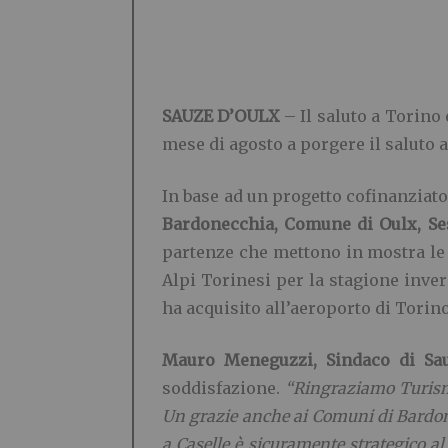
SAUZE D’OULX
– Il saluto a Torino 
mese di agosto a porgere il saluto 
In base ad un progetto cofinanziato
Bardonecchia, Comune di Oulx, Se
partenze che mettono in mostra l
Alpi Torinesi per la stagione inver
ha acquisito all’aeroporto di Torino
Mauro Meneguzzi, Sindaco di Sa
soddisfazione.
“Ringraziamo Turismo
Un grazie anche ai Comuni di Bardonec
a Caselle è sicuramente strategico al 