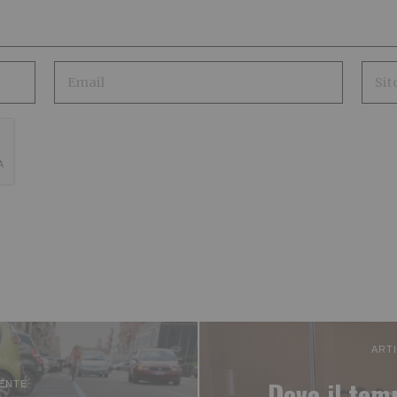
ART
Dove il tem
ENTE