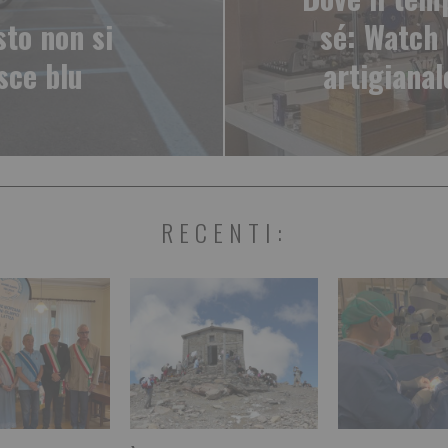
sto non si
sé: Watch 
sce blu
artigianal
RECENTI: