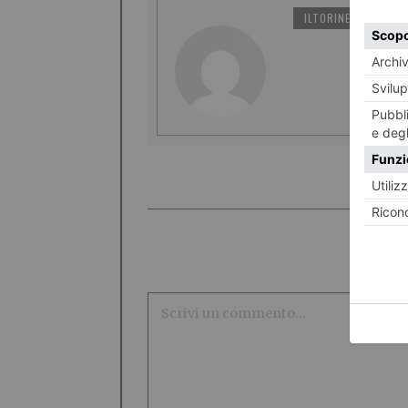
ILTORINESE
PO