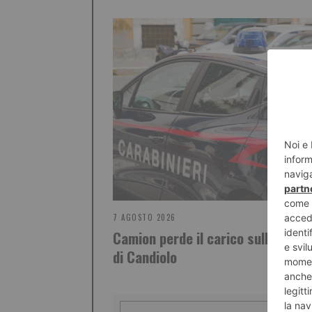
7 AGOSTO 2026
Camion perde il carico sulla rotat
di Candiolo