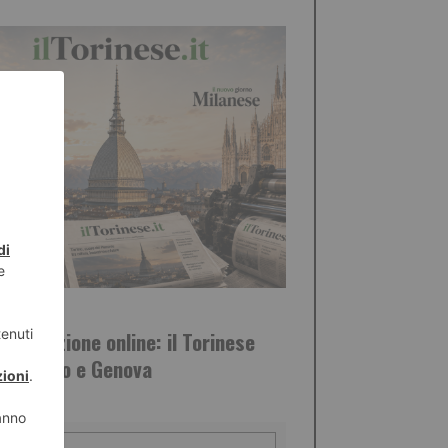
STO 2026
informazione online: il Torinese
 a Milano e Genova