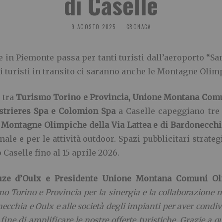
di Caselle
9 AGOSTO 2025
CRONACA
e in Piemonte passa per tanti turisti dall’aeroporto “Sa
ai turisti in transito ci saranno anche le Montagne Olim
 tra
Turismo Torino e Provincia, Unione Montana Comu
strieres Spa e Colomion Spa
a Caselle capeggiano tre 
e
Montagne Olimpiche della Via Lattea e di Bardonecchi
nale e per le attività outdoor. Spazi pubblicitari strat
 Caselle fino al 15 aprile 2026.
uze d’Oulx e Presidente Unione Montana Comuni Ol
 Torino e Provincia per la sinergia e la collaborazione ne
chia e Oulx e alle società degli impianti per aver condivis
fine di amplificare le nostre offerte turistiche. Grazie a 