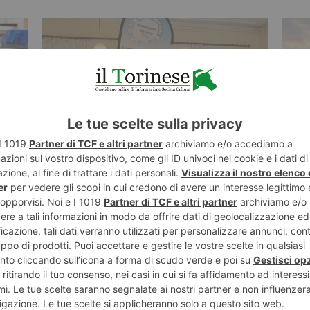
7 AGOSTO 2026
7 AGO
oria
I sindaci dei Comuni olimpici chiedono
Più 
garanzie per il servizio pediatrico
apre