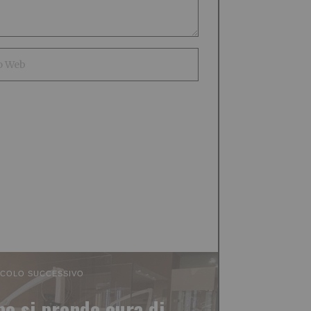
ICOLO SUCCESSIVO
po si prende cura di