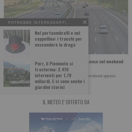
POTREBBE INTERESSARTI...
Nel portaombrelli e nel
cappellino: i trucchi per
nascondere la droga
Piemonte, esodo di Ferragosto: traffico intenso nel weekend
Pnrr, il Piemonte si
ma senza criticità
trasforma: 2.419
interventi per 1,78
Traffico intenso, ma senza particolari criticità nel weekend appena
miliardi. E ci sono anche i
terminato, sulle principali strade e autostrade del
giardini storici
IL METEO E' OFFERTO DA