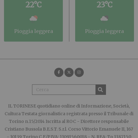
22°C
23°C
pioggia leggera
pioggia leggera
IL TORINESE
quotidiano online di Informazione, Società,
Cultura Testata giornalistica registrata presso il Tribunale di
Torino n.15/2014 Iscritta al ROC - Direttore responsabile
Cristiano Bussola B.E.S.T. S.r.l. Corso Vittorio Emanuele II, 167
- 10139 Torino C.F./P.IVA: 11091560018 - N. REA: To 1187150