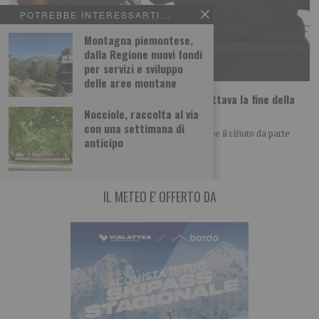
POTREBBE INTERESSARTI...
Montagna piemontese,
dalla Regione nuovi fondi
per servizi e sviluppo
delle aree montane
Daniela Florea: uccisa dall’ex che non accettava la fine della
relazione?
Nocciole, raccolta al via
con una settimana di
Il movente dell’assassinio di Daniela Florea sarebbe il rifiuto da parte
anticipo
dell’uomo della fine della relazione.
IL METEO E' OFFERTO DA