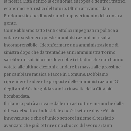
la nostra Città dentro la economia europea e dentro i traffici
economici e turistici del futuro. Ultimi arrivano i dati
Findomestic che dimostrano l’impoverimento della nostra
gente.
Come abbiamo fatto tanti cattolici impegnati in politica a
votare e sostenere queste amministrazioni mi risulta
incomprensibile . Riconfermare una amministrazione di
sinistra dopo che da trentadue anni amministra Torino
sarebbe un suicidio che dovrebbe i cittadini che non hanno
votato alle ultime elezioni a andare in massa alle prossime
per cambiare musica e facce in Comune. Dobbiamo
riprendere le idee e le proposte delle amministrazioni DC
degli anni 50 che guidarono la rinascita della Città più
bombardata.
Il rilancio potrà arrivare dalle infrastrutture ma anche dalla
difesa del settore industriale che è il settore dove c’è più
innovazione e che è l’unico settore insieme al terziario
avanzato che può offrire uno sbocco di lavoro ai tanti