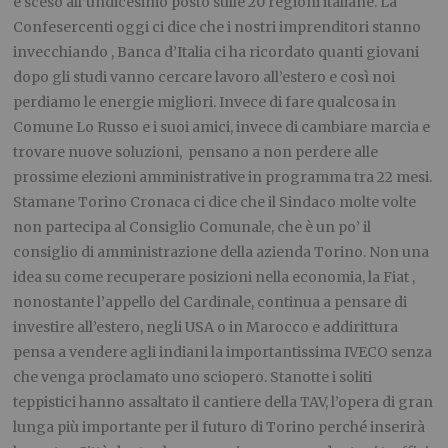
è sceso all’undicesimo posto sulle 20 regioni italiane. La
Confesercenti oggi ci dice che i nostri imprenditori stanno
invecchiando , Banca d’Italia ci ha ricordato quanti giovani
dopo gli studi vanno cercare lavoro all’estero e così noi
perdiamo le energie migliori. Invece di fare qualcosa in
Comune Lo Russo e i suoi amici, invece di cambiare marcia e
trovare nuove soluzioni, pensano a non perdere alle
prossime elezioni amministrative in programma tra 22 mesi.
Stamane Torino Cronaca ci dice che il Sindaco molte volte
non partecipa al Consiglio Comunale, che è un po’ il
consiglio di amministrazione della azienda Torino. Non una
idea su come recuperare posizioni nella economia, la Fiat ,
nonostante l’appello del Cardinale, continua a pensare di
investire all’estero, negli USA o in Marocco e addirittura
pensa a vendere agli indiani la importantissima IVECO senza
che venga proclamato uno sciopero. Stanotte i soliti
teppistici hanno assaltato il cantiere della TAV, l’opera di gran
lunga più importante per il futuro di Torino perché inserirà