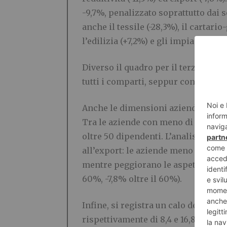
-9,7%, penalizzato soprattutto dai 
anche il tessile (-28,3%), il cartari
l’edilizia (+7,2%) e gli impiantisti (+
Diverso il quadro per il terziario, m
tutti i comparti, seppur con intensi
Anche le dimensioni aziendali infl
Tra le aziende con meno di 50 addett
oltre 50 dipendenti. L’analisi evid
all’export: le aziende meno internaz
mentre peggiorano le aspettative pe
60%, -7,8% oltre il 60%).
Infine, si registra un calo dei timo
rispettivamente di 8,4 e 16,8 punti. 