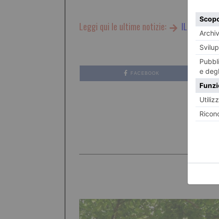
Leggi qui le ultime notizie:
IL TORINES
FACEBOOK