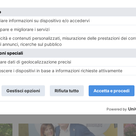
E
TWITTER
WHATSAPP
ECONOMIA
POTREBBE INTERESSARTI...