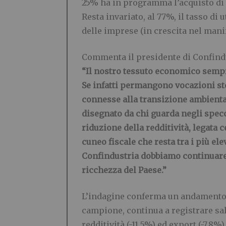
25% ha in programma l’acquisto di n
Resta invariato, al 77%, il tasso di 
delle imprese (in crescita nel manifa
Commenta il presidente di Confind
“Il nostro tessuto economico sempre 
Se infatti permangono vocazioni sto
connesse alla transizione ambiental
disegnato da chi guarda negli specch
riduzione della redditività, legata
cuneo fiscale che resta tra i più el
Confindustria dobbiamo continuare a
ricchezza del Paese.”
L’indagine conferma un andamento di
campione, continua a registrare sald
redditività (-11,5%) ed export (-7,8