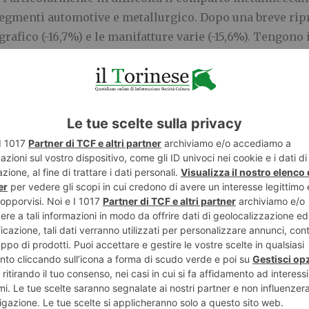
segmenti automotive e metallurgico. Dopo una breve ripr
o-grafico (-16,7%) e le manifatture varie (-15,6%). Tengono
23,3%).
eno esposto alle fluttuazioni dei mercati esteri. Qui il c
tà diverse. Spiccano i servizi alle imprese (+26,2%) e l’I
uenzano le aspettative: le grandi imprese mostrano mag
i il saldo sulle attese produttive è negativo (-1,9%), me
enzia anche una correlazione inversa tra attese di produ
ionalizzate (con export inferiore al 10% del fatturato) 
r quelle con un’esposizione più significativa (-7,1% per 
ri legati all’aumento dei prezzi delle materie prime ed 
Più lieve il miglioramento delle previsioni sui costi logist