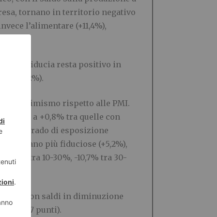
esa, tornano in territorio negativo
 invece l’alimentare (+11,4%),
lima di fiducia resta positivo in
CT (+24,2%).
gior ottimismo rispetto alle PMI.
ntre sale a +0,8% tra quelle con
zione e grado di esposizione
si mostrano più fiduciose (+5,2%),
export tra 10-30%, -10,7% tra 30-
energia, con saldi in diminuzione
ici (-2,7 punti).