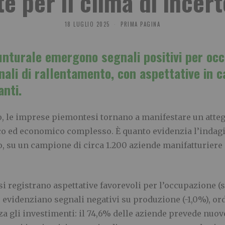
e per il clima di incer
18 LUGLIO 2025
PRIMA PAGINA
unturale emergono segnali positivi per occ
li di rallentamento, con aspettative in ca
anti.
o, le imprese piemontesi tornano a manifestare un atte
co ed economico complesso. È quanto evidenzia l’indagi
o, su un campione di circa 1.200 aziende manifatturiere 
si registrano aspettative favorevoli per l’occupazione (
o evidenziano segnali negativi su produzione (-1,0%), ordi
za gli investimenti: il 74,6% delle aziende prevede nuove