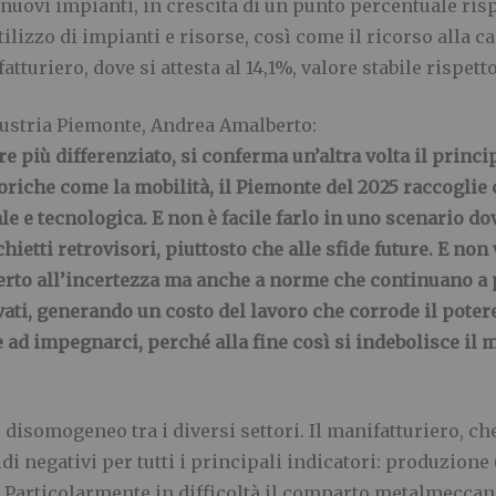
uovi impianti, in crescita di un punto percentuale risp
utilizzo di impianti e risorse, così come il ricorso alla c
tturiero, dove si attesta al 14,1%, valore stabile rispett
ustria Piemonte, Andrea Amalberto:
più differenziato, si conferma un’altra volta il principa
riche come la mobilità, il Piemonte del 2025 raccoglie 
e e tecnologica. E non è facile farlo in uno scenario d
ietti retrovisori, piuttosto che alle sfide future. E non
 certo all’incertezza ma anche a norme che continuano a
evati, generando un costo del lavoro che corrode il pote
d impegnarci, perché alla fine così si indebolisce il m
somogeneo tra i diversi settori. Il manifatturiero, che
i negativi per tutti i principali indicatori: produzione (
%). Particolarmente in difficoltà il comparto metalmeccan