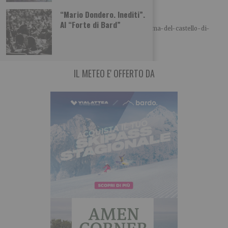
Il fantasma del castello di Agliè
“Mario Dondero. Inediti”.
A cura di Piemonteitalia.eu Leggi l’articolo:
Al “Forte di Bard”
https://www.piemonteitalia.eu/it/curiosita/il-fantasma-del-castello-di-
agliè Leggi qui le ultime notizie: IL TORINESE
IL METEO E' OFFERTO DA