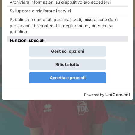
ARTICOLO SUCCESSIVO
Lucia Tassinario protagonista
al Settecolli