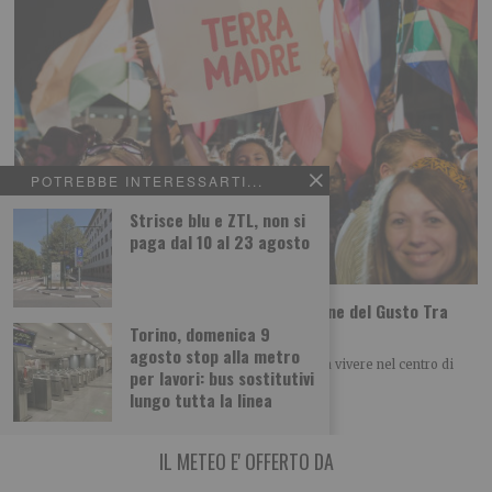
POTREBBE INTERESSARTI...
Strisce blu e ZTL, non si
paga dal 10 al 23 agosto
Tutti i gusti del mondo a Terra Madre Salone del Gusto Tra
poco più di un mese a Torino
Torino, domenica 9
agosto stop alla metro
Una selezione di laboratori, degustazioni e cene da vivere nel centro di
per lavori: bus sostitutivi
Torino dal 24 al
lungo tutta la linea
IL METEO E' OFFERTO DA