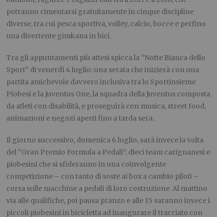
potranno cimentarsi gratuitamente in cinque discipline
diverse, tra cui pesca sportiva, volley, calcio, bocce e perfino
una divertente gimkana in bici.
Tra gli appuntamenti più attesi spicca la “Notte Bianca dello
Sport” di venerdì 4 luglio: una serata che inizierà con una
partita amichevole davvero inclusiva tra lo Sportinsieme
Piobesi e la Juventus One, la squadra della Juventus composta
da atleti con disabilità, e proseguirà con musica, street food,
animazioni e negozi aperti fino a tarda sera.
Il giorno successivo, domenica 6 luglio, sarà invece la volta
del “Gran Premio Formula a Pedali”, dieci team carignanesi e
piobesini che si sfideranno in una coinvolgente
competizione – con tanto di soste ai box a cambio piloti –
corsa sulle macchine a pedali di loro costruzione. Al mattino
via alle qualifiche, poi pausa pranzo e alle 15 saranno invece i
piccoli piobesini in bicicletta ad inaugurare il tracciato con