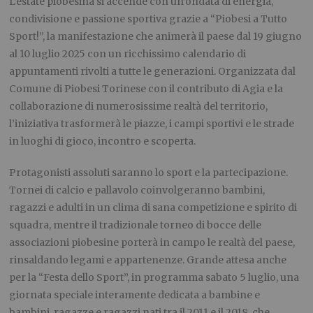
L’estate piobesina si accende con un’ondata di energia,
condivisione e passione sportiva grazie a “Piobesi a Tutto
Sport!”, la manifestazione che animerà il paese dal 19 giugno
al 10 luglio 2025 con un ricchissimo calendario di
appuntamenti rivolti a tutte le generazioni. Organizzata dal
Comune di Piobesi Torinese con il contributo di Agia e la
collaborazione di numerosissime realtà del territorio,
l’iniziativa trasformerà le piazze, i campi sportivi e le strade
in luoghi di gioco, incontro e scoperta.
Protagonisti assoluti saranno lo sport e la partecipazione.
Tornei di calcio e pallavolo coinvolgeranno bambini,
ragazzi e adulti in un clima di sana competizione e spirito di
squadra, mentre il tradizionale torneo di bocce delle
associazioni piobesine porterà in campo le realtà del paese,
rinsaldando legami e appartenenze. Grande attesa anche
per la “Festa dello Sport”, in programma sabato 5 luglio, una
giornata speciale interamente dedicata a bambine e
bambini, ragazze e ragazzi nati tra il 2011 e il 2018, che