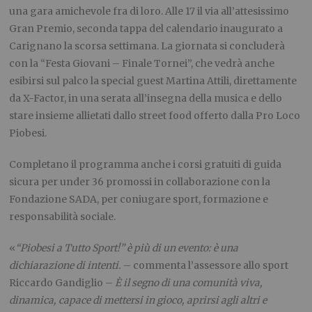
una gara amichevole fra di loro. Alle 17 il via all’attesissimo
Gran Premio, seconda tappa del calendario inaugurato a
Carignano la scorsa settimana. La giornata si concluderà
con la “Festa Giovani – Finale Tornei”, che vedrà anche
esibirsi sul palco la special guest Martina Attili, direttamente
da X-Factor, in una serata all’insegna della musica e dello
stare insieme allietati dallo street food offerto dalla Pro Loco
Piobesi.
Completano il programma anche i corsi gratuiti di guida
sicura per under 36 promossi in collaborazione con la
Fondazione SADA, per coniugare sport, formazione e
responsabilità sociale.
«
“Piobesi a Tutto Sport!” è più di un evento: è una
dichiarazione di intenti.
– commenta l’assessore allo sport
Riccardo Gandiglio –
È il segno di una comunità viva,
dinamica, capace di mettersi in gioco, aprirsi agli altri e