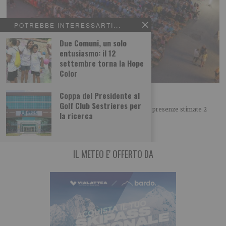
POTREBBE INTERESSARTI...
Due Comuni, un solo
entusiasmo: il 12
settembre torna la Hope
Color
Successo per i Campionati Giovanili di arco
Coppa del Presidente al
Golf Club Sestrieres per
8 giornate di gare 759 atleti 68 delegazioni 10.000 presenze stimate 2
la ricerca
medaglie azzurre Otto
IL METEO E' OFFERTO DA