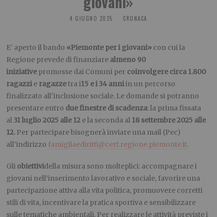
giovani»
4 GIUGNO 2025
CRONACA
E’ aperto il bando
«Piemonte per i giovani»
con cui la
Regione prevede di finanziare
almeno 90
iniziative
promosse dai Comuni per
coinvolgere circa 1.800
ragazzi
e
ragazze
tra i
15 e i 34 anni
in un percorso
finalizzato all’inclusione sociale. Le domande si potranno
presentare entro
due
finestre di scadenza
: la prima fissata
al
31 luglio 2025 alle 12
e la seconda al
18 settembre 2025 alle
12.
Per partecipare bisognerà inviare una mail (Pec)
all’indirizzo
famigliaediritti@cert.regione.piemonte.it
.
Gli
obiettivi
della misura sono molteplici: accompagnare i
giovani nell’inserimento lavorativo e sociale, favorire una
partecipazione attiva alla vita politica, promuovere corretti
stili di vita, incentivare la pratica sportiva e sensibilizzare
sulle tematiche ambientali. Per realizzare le attività previste i