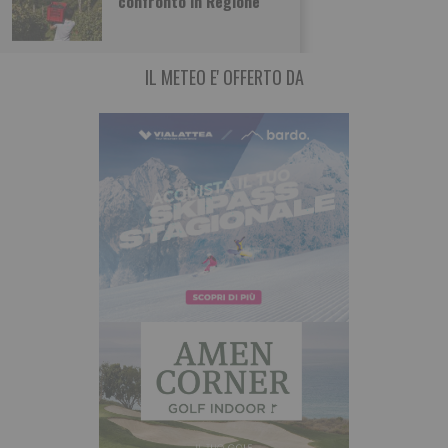
confronto in Regione
acquistando il 66% di ETAmbiente società attiva
IL METEO E' OFFERTO DA