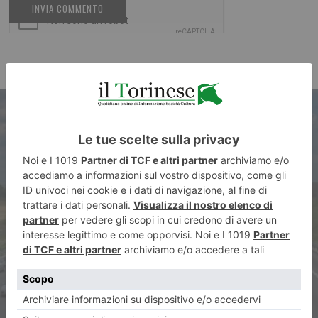
ARTICOLO PRECEDENTE
Meno cantieri d’estate in
autostrada? Monitoraggio in
Piemonte