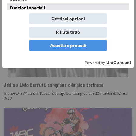
Addio a Livio Berruti, campione olimpico torinese
E’ morto a 87 anni a Torino il campione olimpico dei 200 metri di Roma
1960