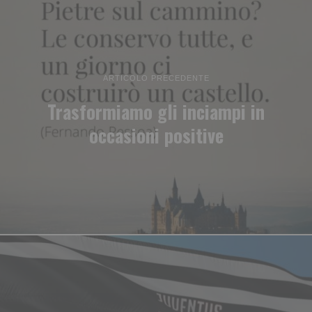
ARTICOLO PRECEDENTE
Trasformiamo gli inciampi in
occasioni positive