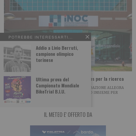
POTREBBE INTERESSARTI...
Addio a Livio Berruti,
campione olimpico
torinese
Coppa del Presidente al Golf Club Sestrieres per la ricerca
Ultima prova del
Campionato Mondiale
NASCE LA PARTNERSHIP TRA VIALATTEA E FONDAZIONE ALLEGRA
BikeTrial B.I.U.
AGNELLI DUE GRANDI REALTA’ DEL TERRITORIO INSIEME PER
IL METEO E' OFFERTO DA