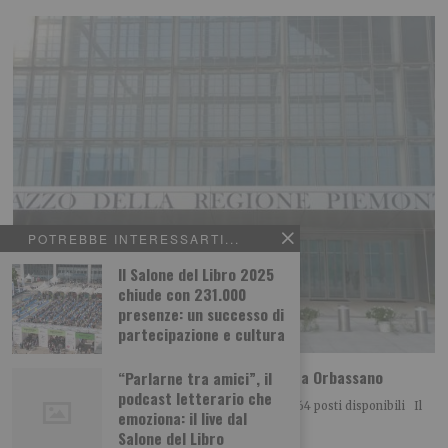
POTREBBE INTERESSARTI...
Il Salone del Libro 2025
chiude con 231.000
presenze: un successo di
partecipazione e cultura
Guida sicura per neopatentati: nuova sede a Orbassano
“Parlarne tra amici”, il
podcast letterario che
Per garantire la continuità del progetto e ancora 564 posti disponibili Il
emoziona: il live dal
progetto “Guida sicura
Salone del Libro