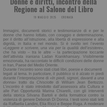
Donne e diritti, incontro della
Regione al Salone del Libro
19 MAGGIO 2025
CRONACA
Immagini, documenti storici e testimonianze di e per le
donne che hanno lottato, con coraggio e determinazione,
per il diritto all’istruzione, alla libertà di espressione e alla
dignità, in Italia e nel mondo. Si è svolto ieri l’evento
«Leggere e scrivere, una via per la qualità dell’esistere»
,
che ha visto – tra le altre – la partecipazione toccante
dell’attivista iraniana Ladan Kianikhansary. Visibilmente
emozionata, ha raccontato le difficili condizioni delle donne
in Iran, Paese del Medio Oriente.
Durante l’incontro sono stati citati libri, poesie e documenti
legati al tema. In particolare, il pubblico si è alzato in piedi
durante l’interpretazione di
«In piedi, signori, davanti a una
donna»
tratto da
Chisciotte
di William Jean Bertozzo.
L’incontro è stato introdotto dall’assessora alla Cultura e
alle Pari Opportunità Marina Chiarelli, con gli interventi
della storica Silvana Bartoli e della formatrice contro la
violenza di genere Deborah Di Donna. I testi sono stati letti
da Raffaella Landini, Elia Ricci e Beppe Ruga. A moderare