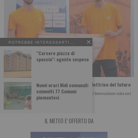
POTREBBE INTERESSARTI...
“Carcere piazza di
spaccio”: agente sospeso
Dal Politecnico di Torino arriva il motore elettrico del futuro
Nuovi orari Nidi comunali:
coinvolti 77 Comuni
Il progetto IONX conquista il BAITE Award 2026 Un’innovazione nata nei
piemontesi
laboratori del Politecnico di Torino
IL METEO E' OFFERTO DA