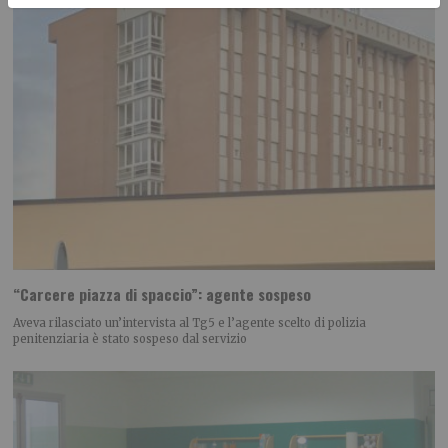
“Carcere piazza di spaccio”: agente sospeso
Aveva rilasciato un’intervista al Tg5 e l’agente scelto di polizia
penitenziaria è stato sospeso dal servizio