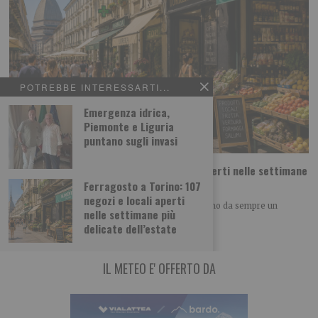
POTREBBE INTERESSARTI...
Emergenza idrica,
Piemonte e Liguria
puntano sugli invasi
Ferragosto a Torino: 107 negozi e locali aperti nelle settimane
più delicate dell’estate
Ferragosto a Torino: 107
negozi e locali aperti
Le settimane a cavallo di Ferragosto rappresentano da sempre un
nelle settimane più
periodo particolarmente delicato per chi
delicate dell’estate
IL METEO E' OFFERTO DA