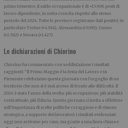
primo trimestre, il saldo occupazionale è di +15.906 posti di
lavoro dipendente, in netta crescita rispetto allo stesso
periodo del 2024. Tutte le province registrano dati positivi, in
particolare Torino (+4.934), Alessandria (+3.091), Cuneo
(+2.382) e Novara (+1.427).
Le dichiarazioni di Chiorino
Chiorino ha commentato con soddisfazione i risultati
raggiunti: “Il Primo Maggio è la festa del Lavoro e in
Piemonte celebriamo questa giornata con l’orgoglio di un
territorio che non si è mai arreso di fronte alle difficoltà. Il
2024 è stato l’anno della svolta: più occupazione, più stabilità
contrattuale, più fiducia. Questa giornata ci invita a riflettere
sull’importanza di scelte politiche coraggiose e di visione
strategica, a supporto dei lavoratori: i risultati evidenziati
oggi non arrivano per caso, ma grazie a una linea chiara e