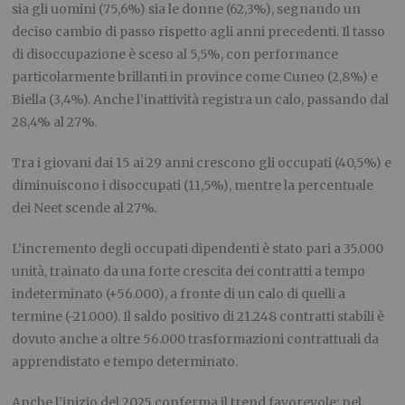
sia gli uomini (75,6%) sia le donne (62,3%), segnando un
deciso cambio di passo rispetto agli anni precedenti. Il tasso
di disoccupazione è sceso al 5,5%, con performance
particolarmente brillanti in province come Cuneo (2,8%) e
Biella (3,4%). Anche l’inattività registra un calo, passando dal
28,4% al 27%.
Tra i giovani dai 15 ai 29 anni crescono gli occupati (40,5%) e
diminuiscono i disoccupati (11,5%), mentre la percentuale
dei Neet scende al 27%.
L’incremento degli occupati dipendenti è stato pari a 35.000
unità, trainato da una forte crescita dei contratti a tempo
indeterminato (+56.000), a fronte di un calo di quelli a
termine (-21.000). Il saldo positivo di 21.248 contratti stabili è
dovuto anche a oltre 56.000 trasformazioni contrattuali da
apprendistato e tempo determinato.
Anche l’inizio del 2025 conferma il trend favorevole: nel