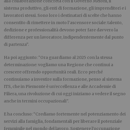
alla collaborazione concreta con il Governo Meloni, il
sistema produttivo, gli enti di formazione, gli imprenditori e i
lavoratori stessi. Sono loro i destinatari di scelte che hanno
consentito di rimettere in moto l’ascensore sociale: talento,
dedizione e professionalità devono poter fare davvero la
differenza per un lavoratore, indipendentemente dal punto
di partenza”.
Ha poi aggiunto: “Ora guardiamo al 2025 con la stessa
determinazione: vogliamo una Regione che continui a
crescere offrendo opportunità reali. Ecco perché
continuiamo a investire sulla formazione, penso al sistema
ITS, che in Piemonte è un’eccellenza e alle Accademie di
Filiera, una rivoluzione di cui oggi iniziamo a vedere il segno
anche in termini occupazionali”.
E ha concluso: “Crediamo fortemente nel potenziamento dei
servizi alla famiglia, fondamentali per liberare il potenziale
femminile nel mondo del lavoro. Sostenere l’occupazione