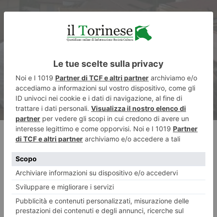
Giornata Mondiale Vittime
dell’Amianto, il Piemonte
secondo in Italia con mille
decessi nel 2024
RECENTI: