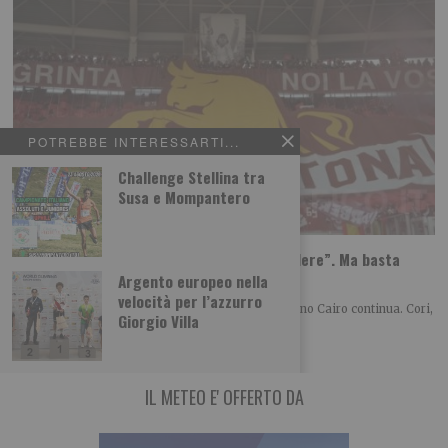
POTREBBE INTERESSARTI...
Challenge Stellina tra
Susa e Mompantero
Torino, la solita protesta: “Cairo deve vendere”. Ma basta
dirlo?
Argento europeo nella
velocità per l’azzurro
Anche nell’estate 2026 la contestazione verso Urbano Cairo continua. Cori,
Giorgio Villa
striscioni e richieste di cessione restano
IL METEO E' OFFERTO DA