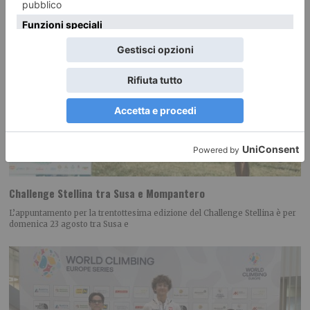
Challenge Stellina tra Susa e Mompantero
L’appuntamento per la trentottesima edizione del Challenge Stellina è per
domenica 23 agosto tra Susa e