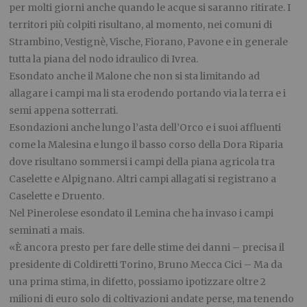
per molti giorni anche quando le acque si saranno ritirate. I
territori più colpiti risultano, al momento, nei comuni di
Strambino, Vestignè, Vische, Fiorano, Pavone e in generale
tutta la piana del nodo idraulico di Ivrea.
Esondato anche il Malone che non si sta limitando ad
allagare i campi ma li sta erodendo portando via la terra e i
semi appena sotterrati.
Esondazioni anche lungo l’asta dell’Orco e i suoi affluenti
come la Malesina e lungo il basso corso della Dora Riparia
dove risultano sommersi i campi della piana agricola tra
Caselette e Alpignano. Altri campi allagati si registrano a
Caselette e Druento.
Nel Pinerolese esondato il Lemina che ha invaso i campi
seminati a mais.
«È ancora presto per fare delle stime dei danni – precisa il
presidente di Coldiretti Torino, Bruno Mecca Cici – Ma da
una prima stima, in difetto, possiamo ipotizzare oltre 2
milioni di euro solo di coltivazioni andate perse, ma tenendo