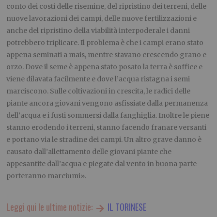
conto dei costi delle risemine, del ripristino dei terreni, delle
nuove lavorazioni dei campi, delle nuove fertilizzazioni e
anche del ripristino della viabilità interpoderale i danni
potrebbero triplicare. Il problema è che i campi erano stato
appena seminati a mais, mentre stavano crescendo grano e
orzo. Dove il seme è appena stato posato la terra è soffice e
viene dilavata facilmente e dove l’acqua ristagna i semi
marciscono. Sulle coltivazioni in crescita, le radici delle
piante ancora giovani vengono asfissiate dalla permanenza
dell’acqua e i fusti sommersi dalla fanghiglia. Inoltre le piene
stanno erodendo i terreni, stanno facendo franare versanti
e portano via le stradine dei campi. Un altro grave danno è
causato dall’allettamento delle giovani piante che
appesantite dall’acqua e piegate dal vento in buona parte
porteranno marciumi».
Leggi qui le ultime notizie:
IL TORINESE