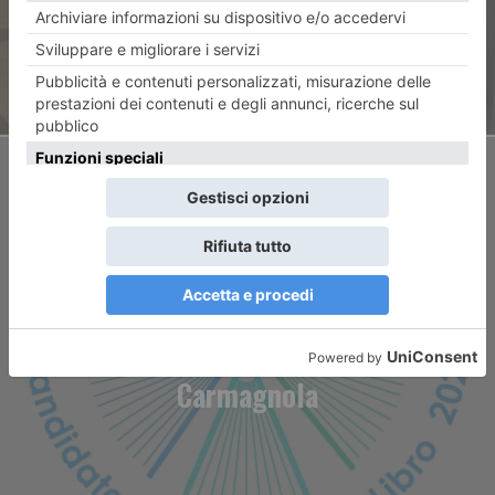
ARTICOLO SUCCESSIVO
Capitale Italiana del Libro
2026, la candidatura di
Carmagnola