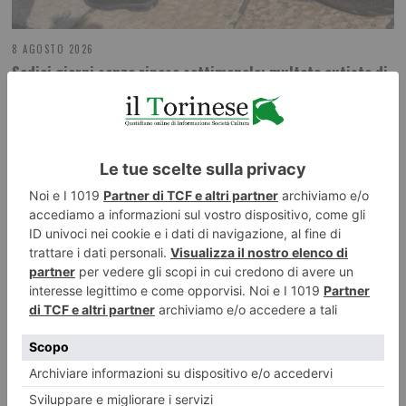
8 AGOSTO 2026
Sedici giorni senza riposo settimanale: multato autista di
bus turistico
ILTORINESE
POST RECENTI
LASCIA UN COMMENTO