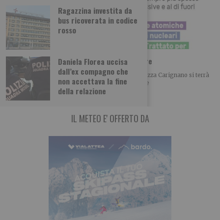
Ragazzina investita da
bus ricoverata in codice
rosso
Hiroschima e Nagasaki: per non dimenticare
Daniela Florea uccisa
dall’ex compagno che
Domani, giovedì 6 agosto 2026, alle h, 21.00 in Piazza Carignano si terrà
non accettava la fine
la commemorazione delle tragedia di Hiroschima e
della relazione
IL METEO E' OFFERTO DA