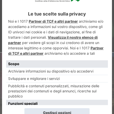
Una fiaccolata per ricordare le
vittime delle libertà religiose
negate
ARTICOLO SUCCESSIVO
La Liguria vince con Olly