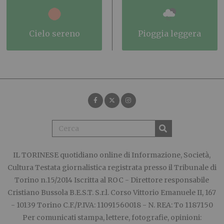
cielo sereno
pioggia leggera
IL TORINESE
quotidiano online di Informazione, Società,
Cultura Testata giornalistica registrata presso il Tribunale di
Torino n.15/2014 Iscritta al ROC - Direttore responsabile
Cristiano Bussola B.E.S.T. S.r.l. Corso Vittorio Emanuele II, 167
- 10139 Torino C.F./P.IVA: 11091560018 - N. REA: To 1187150
Per comunicati stampa, lettere, fotografie, opinioni: