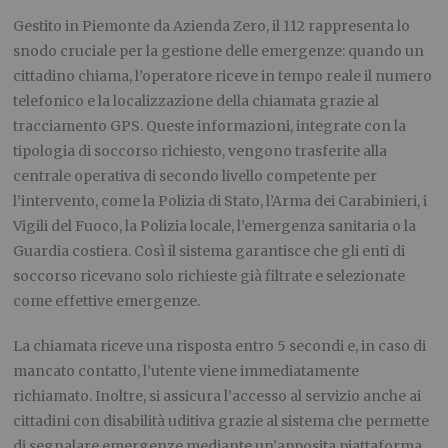
Gestito in Piemonte da Azienda Zero, il 112 rappresenta lo
snodo cruciale per la gestione delle emergenze: quando un
cittadino chiama, l’operatore riceve in tempo reale il numero
telefonico e la localizzazione della chiamata grazie al
tracciamento GPS. Queste informazioni, integrate con la
tipologia di soccorso richiesto, vengono trasferite alla
centrale operativa di secondo livello competente per
l’intervento, come la Polizia di Stato, l’Arma dei Carabinieri, i
Vigili del Fuoco, la Polizia locale, l’emergenza sanitaria o la
Guardia costiera. Così il sistema garantisce che gli enti di
soccorso ricevano solo richieste già filtrate e selezionate
come effettive emergenze.
La chiamata riceve una risposta entro 5 secondi e, in caso di
mancato contatto, l’utente viene immediatamente
richiamato. Inoltre, si assicura l’accesso al servizio anche ai
cittadini con disabilità uditiva grazie al sistema che permette
di segnalare emergenze mediante un’apposita piattaforma