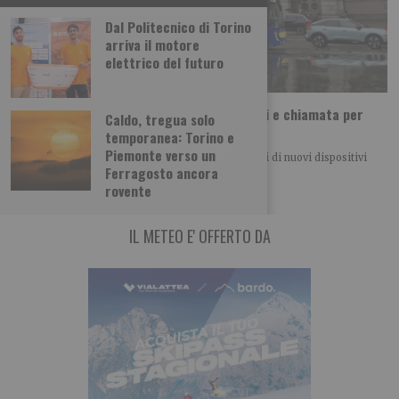
Dal Politecnico di Torino
arriva il motore
elettrico del futuro
Incroci più accessibili: segnalatori acustici e chiamata per
Caldo, tregua solo
quattro semafori trafficati
temporanea: Torino e
Piemonte verso un
Quattro importanti incroci cittadini saranno dotati di nuovi dispositivi
Ferragosto ancora
acustici e sistemi di chiamata per
rovente
IL METEO E' OFFERTO DA