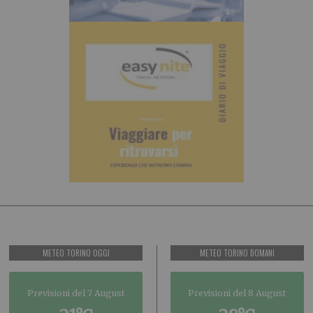
METEO TORINO OGGI
METEO TORINO DOMANI
Previsioni del 7 August
Previsioni del 8 August