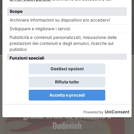
Brescia e Milano le prime due
semifinaliste
ARTICOLO SUCCESSIVO
Le bellezze di un paese, le
grandi firme da Boccasile a
Dudovich