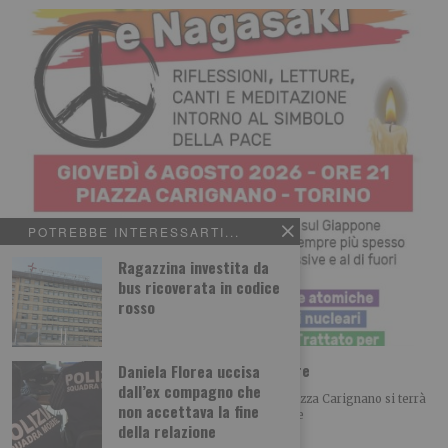
POTREBBE INTERESSARTI...
Ragazzina investita da
bus ricoverata in codice
rosso
Hiroschima e Nagasaki: per non dimenticare
Daniela Florea uccisa
dall’ex compagno che
Domani, giovedì 6 agosto 2026, alle h, 21.00 in Piazza Carignano si terrà
non accettava la fine
la commemorazione delle tragedia di Hiroschima e
della relazione