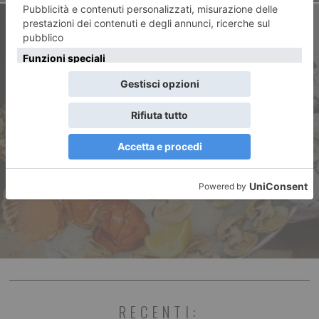
ARTICOLO SUCCESSIVO
“Delfino Blu”, quando l’alta
classe incontra la ristorazione
RECENTI: