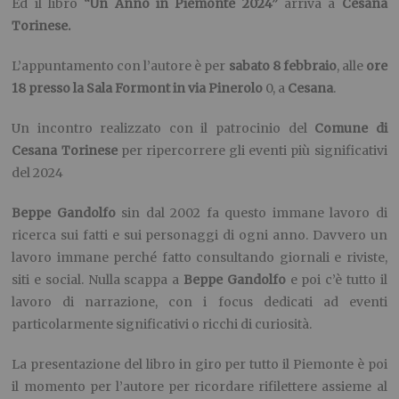
Ed il libro
“Un Anno in Piemonte 2024”
arriva a
Cesana
Torinese.
L’appuntamento con l’autore è per
sabato 8 febbraio
, alle
ore
18 presso la Sala Formont in via Pinerolo
0, a
Cesana
.
Un incontro realizzato con il patrocinio del
Comune di
Cesana Torinese
per ripercorrere gli eventi più significativi
del 2024
Beppe Gandolfo
sin dal 2002 fa questo immane lavoro di
ricerca sui fatti e sui personaggi di ogni anno. Davvero un
lavoro immane perché fatto consultando giornali e riviste,
siti e social. Nulla scappa a
Beppe Gandolfo
e poi c’è tutto il
lavoro di narrazione, con i focus dedicati ad eventi
particolarmente significativi o ricchi di curiosità.
La presentazione del libro in giro per tutto il Piemonte è poi
il momento per l’autore per ricordare rifilettere assieme al