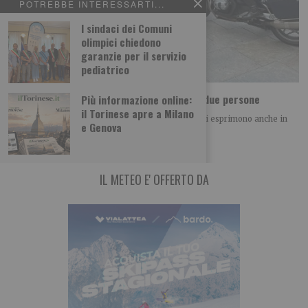
POTREBBE INTERESSARTI...
I sindaci dei Comuni
olimpici chiedono
garanzie per il servizio
pediatrico
In poche ore i carabinieri salvano la vita a due persone
Più informazione online:
il Torinese apre a Milano
La capillarità e la presenza costante sul territorio si esprimono anche in
e Genova
interventi che per la
IL METEO E' OFFERTO DA