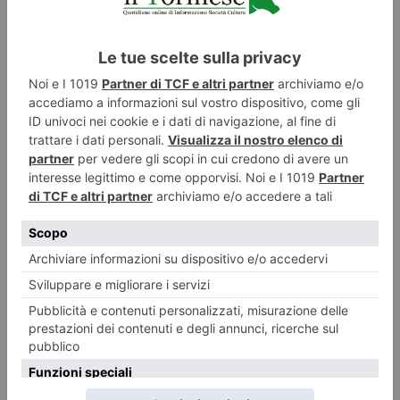
7 AGOSTO 2026
È in pericolo il Santuario sulla vetta del Thabor, tra due
Stati
ILTORINESE
POST RECENTI