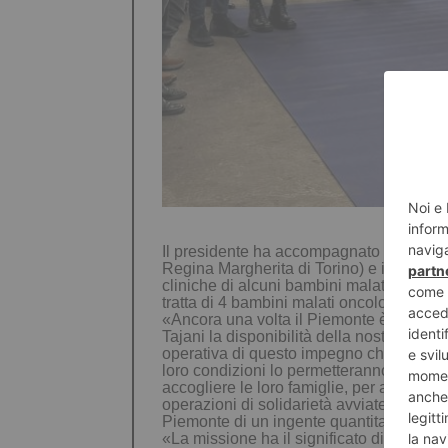
Il presidente ha accompagnato la profes
Regina Margherita di Torino) e il dottor S
cliniche di alcuni bambini malati oncologi
tratta di 4 bambini malati oncologici che 
«Ancora una volta il Piemonte è in campo
Tajani la disponibilità della nostra Regio
operativa di questo impegno che vede il c
loro condizioni lo permetteranno, i primi
accogliere le loro famiglie, per assicura
operazioni di solidarietà avviate in ques
Piemonte di un ingente quantitativo di ri
«La missione ha il significato di creare 