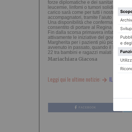
forze diplomatiche e dei sanitari israelia
leucemie, linfomi o tumori solidi, il cui 
carico sarà come per tutti i nostri pazien
accompagnatori, tramite l’aiuto insostitu
Una disponibilità che conferma la vocazi
consentito di portare al Regina Margher
Fin dalla scorsa primavera infatti la Reg
attivamente le iniziative del governo in 
Margherita per i pazienti più piccoli, e 
avvenuto in passato, quando il Piemonte,
22 tra bambini e ragazzi malati di tumore
Mariachiara Giacosa
Leggi qui le ultime notizie:
IL TORINES
FACEBOOK