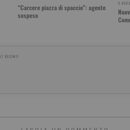
8 AGO
“Carcere piazza di spaccio”: agente
Nuovi
sospeso
Comu
ST RECENTI