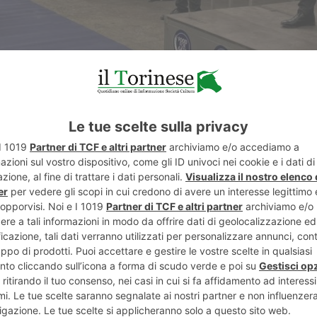
soressa Franca Fagioli (Direttore Dipartimento Patologia e Cura
ebastian Asaftei, che resterà nella zona per alcuni giorni. I medi
ci con l’obiettivo, nelle prossime settimane, di poterli trasferire 
saranno ricoverati e accolti insieme alle loro famiglie.
 per la solidarietà. A gennaio, al tavolo Food for Gaza abbiamo
ne ad accogliere fino a undici bambini malati in arrivo dalla Stri
oinvolgimento dei nostri medici e del nostro sistema sanitario co
 4 pazienti pediatrici al Regina Margherita di Torino. Grazie alla
re ai piccoli la migliore permanenza possibile. Per il Piemonte q
ti anni», dichiara il presidente della Regione Piemonte, Alberto 
so destinato alle popolazioni della Striscia di Gaza.
un ponte tra l’ospedale infantile Regina Margherita e i bambini d