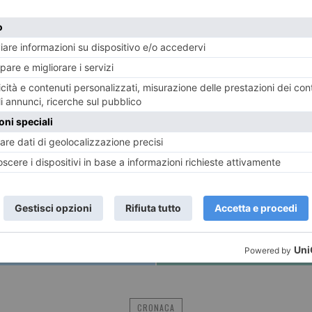
ni e palestinesi. In particolare siamo pronti ad accogliere nei pro
trattamento è stato interrotto a seguito dei bombardamenti all’inte
ti inclusiva e terrà conto anche delle esigenze di integrazione nel
ibile del terzo settore, che collabora con la nostra quotidianità»
one solidale e accogliente del Piemonte: già la scorsa estate la
ita un adolescente e un bimbo di 3 anni provenienti da Gaza.
ione, insieme al Comune di Torino, si è era resa disponibile con 
risposta all’emergenza umanitaria di Gaza, con il coinvolgimento 
la Protezione civile regionale, per fornire competenze e materia
 con due diversi voli, nel 2022 ha avviato una missione umanita
 in fuga dall’Ucraina dove non era possibile garantire loro le cu
E
TWITTER
WHATSAPP
CRONACA