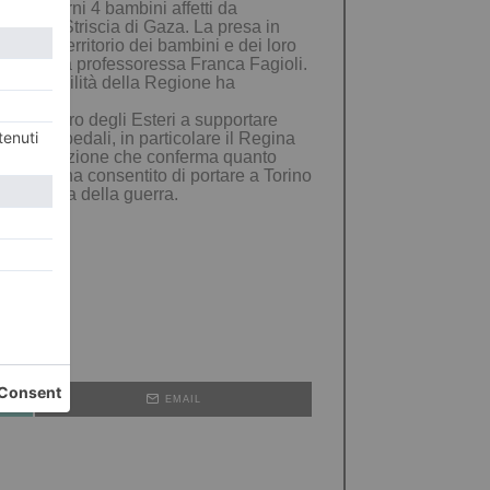
ssimi giorni 4 bambini affetti da
rno della Striscia di Gaza. La presa in
 nostro territorio dei bambini e dei loro
, afferma la professoressa Franca Fagioli.
 disponibilità della Regione ha
il Ministero degli Esteri a supportare
degli ospedali, in particolare il Regina
li. Una posizione che conferma quanto
ria che ha consentito di portare a Torino
re a causa della guerra.
EMAIL