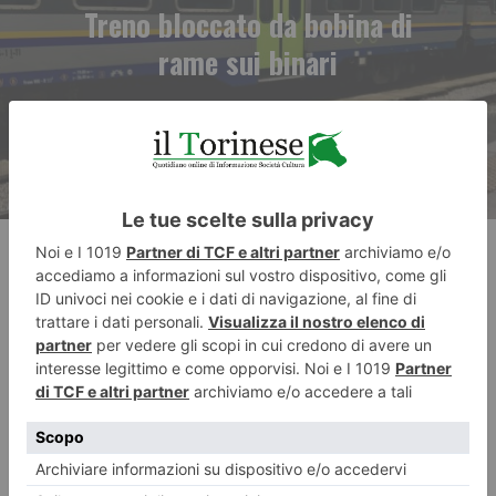
Treno bloccato da bobina di
rame sui binari
RECENTI: