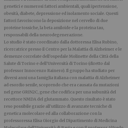
genetici e numerosi fattori ambientali, quali ipertensione,
obesità, diabete, depressione ed isolamento sociale. Questi
fattori favoriscono la deposizione nel cervello di due
proteine tossiche, la beta amiloide e la proteina tau,
responsabili della neurodegenerazione.
Lo studio è stato coordinato dalla dottoressa Elisa Rubino,
ricercatrice presso il Centro per la Malattia di Alzheimer e le
demenze correlate dell’ospedale Molinette della Città della
Salute di Torino e dell’Università di Torino (diretto dal
professor Innocenzo Rainero). Il gruppo ha studiato per
diversi anni una famiglia italiana con malattia di Alzheimer
ad esordio senile, scoprendo che era causata da mutazioni
nel gene GRIN2C, gene che codifica per una subunità del
recettore NMDA del glutammato. Questo risultato è stato
reso possibile grazie all’utilizzo di avanzate tecniche di
genetica molecolare ed alla collaborazione con la
professoressa Elisa Giorgio del Dipartimento di Medicina
Molecolare dell’Università di Pavia e con il professor Alfredo