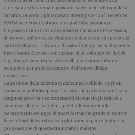
conferma del ruolo che i meccanismi di eccitotossicità
correlata al glutammato possono avere nello sviluppo della
malattia. Quando il glutammato interagisce con il recettore
NMDA sui neuroni, si apre un canale che promuove
l’ingresso di ioni calcio. Se questa stimolazione è eccessiva,
si provoca un’intensa eccitazione del neurone che porta alla
morte cellulare.” Dal punto di vista clinico, è particolarmente
interessante rilevare come, prima dello sviluppo del deficit
cognitivo, i pazienti portatori della mutazione abbiano
sviluppato per anni un disturbo dell’umore di tipo
depressivo.
La gestione della malattia di Alzheimer richiede, oggi, un
approccio multidisciplinare, basato sulla prevenzione, sulla
diagnosi precoce e su trattamenti farmacologici mirati a
modulare diversi target terapeutici. Il nuovo studio
necessiterà lo sviluppo di nuovi farmaci in grado di ridurre
l’eccitotossicità cerebrale da glutammato per rallentare la
progressione di questa drammatica malattia.