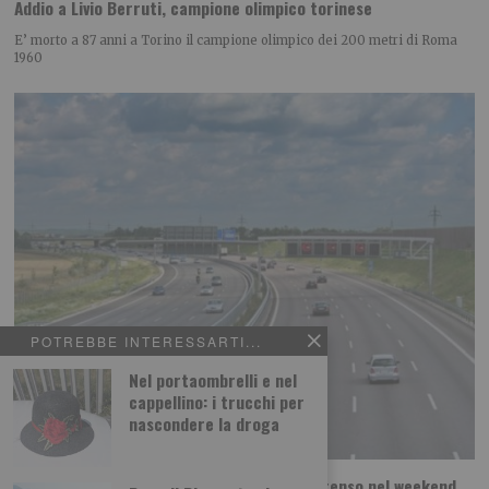
Addio a Livio Berruti, campione olimpico torinese
E’ morto a 87 anni a Torino il campione olimpico dei 200 metri di Roma
1960
POTREBBE INTERESSARTI...
Nel portaombrelli e nel
cappellino: i trucchi per
nascondere la droga
Piemonte, esodo di Ferragosto: traffico intenso nel weekend