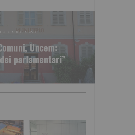
ICOLO SUCCESSIVO
 Comuni, Uncem:
dei parlamentari”