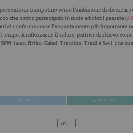
resenta un trampolino verso l’ambizione di diventare un
co che hanno partecipato in tante edizioni passate (
Al
imi si conferma come l’appuntamento più importante ne
el tempo. A rafforzarne il valore, partner di rilievo co
SPM, Jaam, Briko, Gabel, Trentino, Trudi e Sevi, che co
E
TWITTER
WHATSAPP
SPORT