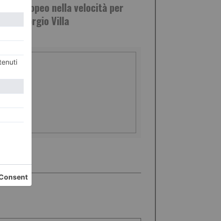
nto europeo nella velocità per
urro Giorgio Villa