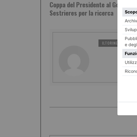
Coppa del Presidente al Golf Club
Sestrieres per la ricerca
ILTORINESE
PO