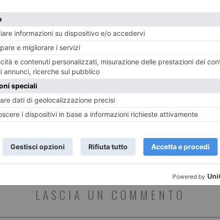
Challenge Stellina tra Susa e
Arge
Mompantero
l’azz
ST RECENTI
LASCIA UN COMMENTO