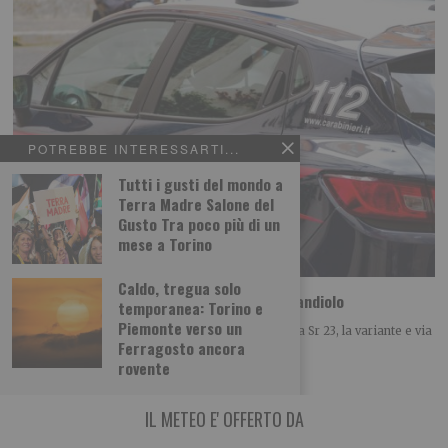
POTREBBE INTERESSARTI...
Tutti i gusti del mondo a
Terra Madre Salone del
Gusto Tra poco più di un
mese a Torino
Caldo, tregua solo
Camion perde il carico sulla rotatoria di Candiolo
temporanea: Torino e
Piemonte verso un
Ieri nella rotatoria di Candiolo all’intersecarsi della Sr 23, la variante e via
Ferragosto ancora
Stupinigi un camion
rovente
IL METEO E' OFFERTO DA