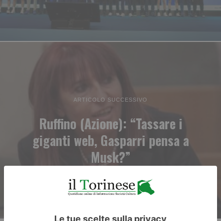
ARTICOLO SUCCESSIVO
Ruffino (Azione): “Tassare i
giganti web, Gasparri pensa a
Musk?”