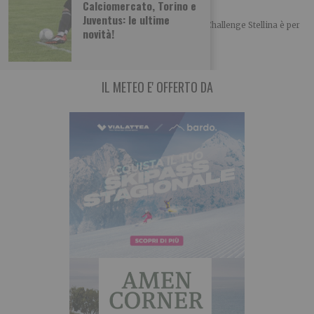
Challenge Stellina tra Susa e Mompantero
Calciomercato, Torino e
Juventus: le ultime
L’appuntamento per la trentottesima edizione del Challenge Stellina è per
novità!
domenica 23 agosto tra Susa e
IL METEO E' OFFERTO DA