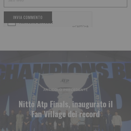
ARTICOLO PRECEDENTE
Nitto Atp Finals, inaugurato il
Fan Village dei record