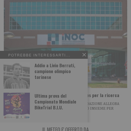
POTREBBE INTERESSARTI...
Addio a Livio Berruti,
campione olimpico
torinese
Coppa del Presidente al Golf Club Sestrieres per la ricerca
Ultima prova del
Campionato Mondiale
NASCE LA PARTNERSHIP TRA VIALATTEA E FONDAZIONE ALLEGRA
BikeTrial B.I.U.
AGNELLI DUE GRANDI REALTA’ DEL TERRITORIO INSIEME PER
IL METEO E' OFFERTO DA