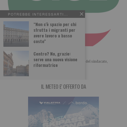
POTREBBE INTERESSARTI...
“Non c’è spazio per chi
sfrutta i migranti per
avere lavoro a basso
costo”
La Cisl vince. Basta conflitti
Centro? No, grazie:
serve una nuova visione
LO SCENARIO POLITICO di Giorgio Merlo Il ruolo del sindacato,
riformatrice
storicamente, passa attraverso la contrattazione, il
IL METEO E' OFFERTO DA