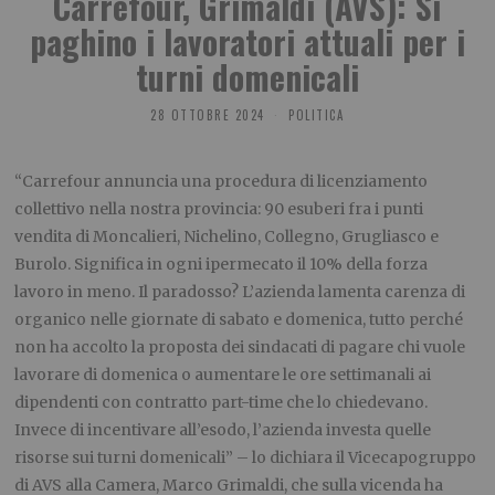
Carrefour, Grimaldi (AVS): Si
paghino i lavoratori attuali per i
turni domenicali
28 OTTOBRE 2024
POLITICA
“Carrefour annuncia una procedura di licenziamento
collettivo nella nostra provincia: 90 esuberi fra i punti
vendita di Moncalieri, Nichelino, Collegno, Grugliasco e
Burolo. Significa in ogni ipermecato il 10% della forza
lavoro in meno. Il paradosso? L’azienda lamenta carenza di
organico nelle giornate di sabato e domenica, tutto perché
non ha accolto la proposta dei sindacati di pagare chi vuole
lavorare di domenica o aumentare le ore settimanali ai
dipendenti con contratto part-time che lo chiedevano.
Invece di incentivare all’esodo, l’azienda investa quelle
risorse sui turni domenicali” – lo dichiara il Vicecapogruppo
di AVS alla Camera, Marco Grimaldi, che sulla vicenda ha