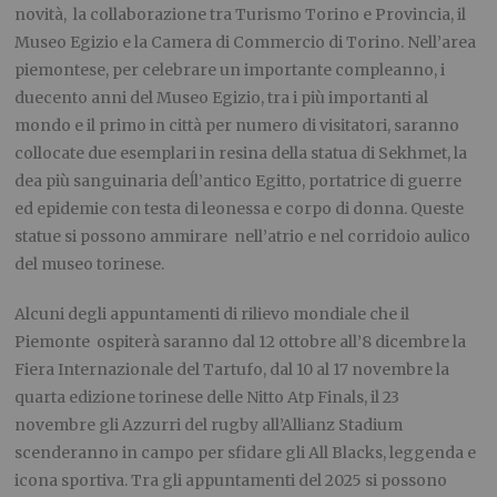
novità, la collaborazione tra Turismo Torino e Provincia, il
Museo Egizio e la Camera di Commercio di Torino. Nell’area
piemontese, per celebrare un importante compleanno, i
duecento anni del Museo Egizio, tra i più importanti al
mondo e il primo in città per numero di visitatori, saranno
collocate due esemplari in resina della statua di Sekhmet, la
dea più sanguinaria deĺl’antico Egitto, portatrice di guerre
ed epidemie con testa di leonessa e corpo di donna. Queste
statue si possono ammirare nell’atrio e nel corridoio aulico
del museo torinese.
Alcuni degli appuntamenti di rilievo mondiale che il
Piemonte ospiterà saranno dal 12 ottobre all’8 dicembre la
Fiera Internazionale del Tartufo, dal 10 al 17 novembre la
quarta edizione torinese delle Nitto Atp Finals, il 23
novembre gli Azzurri del rugby all’Allianz Stadium
scenderanno in campo per sfidare gli All Blacks, leggenda e
icona sportiva. Tra gli appuntamenti del 2025 si possono