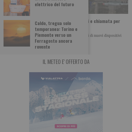
elettrico del futuro
Incroci più accessibili: segnalatori acustici e chiamata per
Caldo, tregua solo
quattro semafori trafficati
temporanea: Torino e
Piemonte verso un
Quattro importanti incroci cittadini saranno dotati di nuovi dispositivi
Ferragosto ancora
acustici e sistemi di chiamata per
rovente
IL METEO E' OFFERTO DA