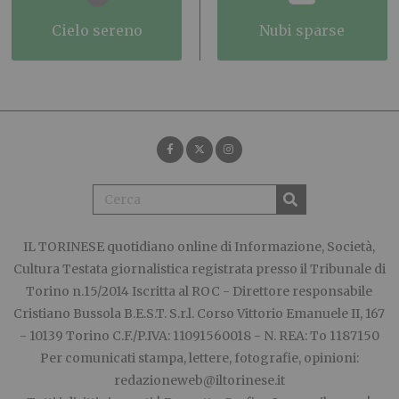
cielo sereno
nubi sparse
IL TORINESE
quotidiano online di Informazione, Società,
Cultura Testata giornalistica registrata presso il Tribunale di
Torino n.15/2014 Iscritta al ROC - Direttore responsabile
Cristiano Bussola B.E.S.T. S.r.l. Corso Vittorio Emanuele II, 167
- 10139 Torino C.F./P.IVA: 11091560018 - N. REA: To 1187150
Per comunicati stampa, lettere, fotografie, opinioni:
redazioneweb@iltorinese.it