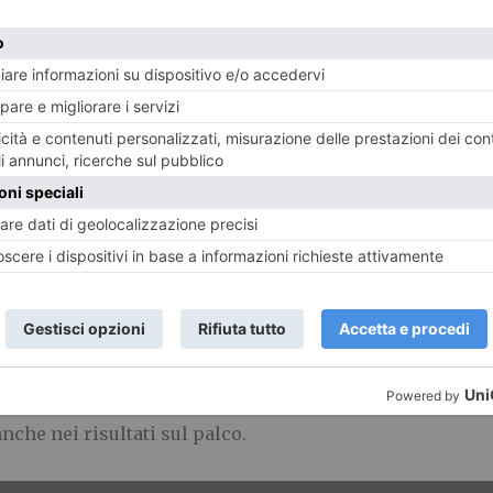
ne artistica del Maestro Davide Motta Frè, alla guida di
 si compone di ben trentatré elementi, tutti dilettanti, s
er la musica ed il canto. Come ha sottolineato il Dirett
i appassionati con all’attivo già vari concerti con più rep
sto Coro, è il legame di profonda amicizia instaurato tr
anche nei risultati sul palco.