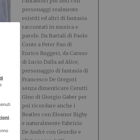
cantautori più noti con
personaggi realmente
esistiti ed altri di fantasia
raccontati in musica e
parole. Da Bartali di Paolo
Conte a Peter Pan di
Enrico Ruggeri, da Caruso
di Lucio Dalla ad Alice,
personaggio di fantasia di
Francesco De Gregori
senza dimenticare Cerutti
Gino di Giorgio Gaber per
poi ricordare anche i
Beatles con Eleanor Rigby
e naturalmente Fabrizio
De Andrè con Geordie e