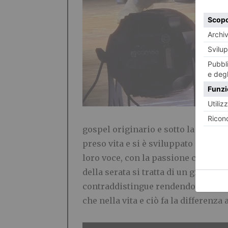
gospel originario e sotto la direzio
preso vita e si è sviluppato ed oggi
loro voce, con la passione comune p
della serata si tratta di un gruppo d
contraddistingue rendendo unico que
che nella vita e ciò fa la differenza 