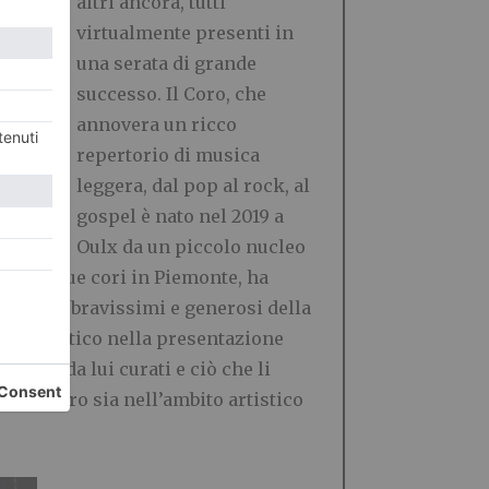
altri ancora, tutti
virtualmente presenti in
una serata di grande
successo. Il Coro, che
annovera un ricco
repertorio di musica
leggera, dal pop al rock, al
gospel è nato nel 2019 a
Oulx da un piccolo nucleo
 ben cinque cori in Piemonte, ha
impatici, bravissimi e generosi della
ore artistico nella presentazione
ertori da lui curati e ciò che li
a di loro sia nell’ambito artistico