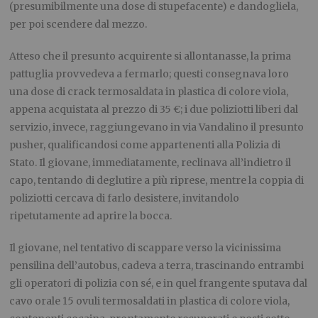
(presumibilmente una dose di stupefacente) e dandogliela,
per poi scendere dal mezzo.
Atteso che il presunto acquirente si allontanasse, la prima
pattuglia provvedeva a fermarlo; questi consegnava loro
una dose di crack termosaldata in plastica di colore viola,
appena acquistata al prezzo di 35 €; i due poliziotti liberi dal
servizio, invece, raggiungevano in via Vandalino il presunto
pusher, qualificandosi come appartenenti alla Polizia di
Stato. Il giovane, immediatamente, reclinava all’indietro il
capo, tentando di deglutire a più riprese, mentre la coppia di
poliziotti cercava di farlo desistere, invitandolo
ripetutamente ad aprire la bocca.
Il giovane, nel tentativo di scappare verso la vicinissima
pensilina dell’autobus, cadeva a terra, trascinando entrambi
gli operatori di polizia con sé, e in quel frangente sputava dal
cavo orale 15 ovuli termosaldati in plastica di colore viola,