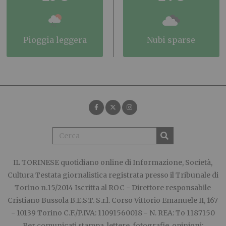
pioggia leggera
nubi sparse
IL TORINESE
quotidiano online di Informazione, Società,
Cultura Testata giornalistica registrata presso il Tribunale di
Torino n.15/2014 Iscritta al ROC - Direttore responsabile
Cristiano Bussola B.E.S.T. S.r.l. Corso Vittorio Emanuele II, 167
- 10139 Torino C.F./P.IVA: 11091560018 - N. REA: To 1187150
Per comunicati stampa, lettere, fotografie, opinioni: