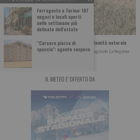
Ferragosto a Torino: 107
negozi e locali aperti
nelle settimane più
delicate dell’estate
Siccità, il Piemonte chiederà lo stato di calamità naturale
“Carcere piazza di
spaccio”: agente sospeso
Confronto con il Governo per gli aiuti alle imprese agricole La Regione
Piemonte ha avviato le
IL METEO E' OFFERTO DA