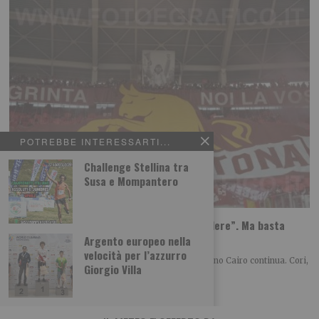
POTREBBE INTERESSARTI...
Challenge Stellina tra
Susa e Mompantero
Torino, la solita protesta: “Cairo deve vendere”. Ma basta
dirlo?
Argento europeo nella
velocità per l’azzurro
Anche nell’estate 2026 la contestazione verso Urbano Cairo continua. Cori,
Giorgio Villa
striscioni e richieste di cessione restano