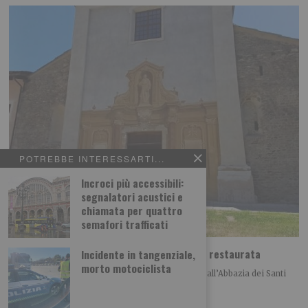
POTREBBE INTERESSARTI...
Incroci più accessibili:
segnalatori acustici e
chiamata per quattro
semafori trafficati
Abbazia di Novalesa, nuova scala e facciata restaurata
Incidente in tangenziale,
morto motociclista
Nell’anno del 1300° anniversario della fondazione, all’Abbazia dei Santi
Pietro e Andrea di Novalesa sono stati