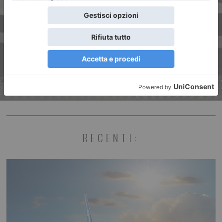
“Marks and Traces”… come
dire “Segni e tracce”
RECENTI: