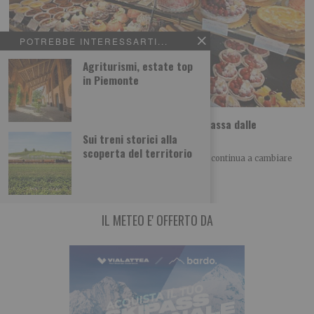
POTREBBE INTERESSARTI...
Agriturismi, estate top
in Piemonte
Dolci etnici a Torino, il viaggio nel mondo passa dalle
pasticcerie
Sui treni storici alla
scoperta del territorio
SCOPRI – TO ALLA SCOPERTA DI TORINO Torino continua a cambiare
volto anche attraverso il cibo.
IL METEO E' OFFERTO DA