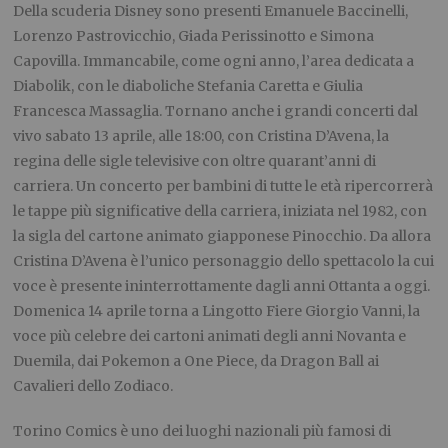
Della scuderia Disney sono presenti Emanuele Baccinelli,
Lorenzo Pastrovicchio, Giada Perissinotto e Simona
Capovilla. Immancabile, come ogni anno, l’area dedicata a
Diabolik, con le diaboliche Stefania Caretta e Giulia
Francesca Massaglia. Tornano anche i grandi concerti dal
vivo sabato 13 aprile, alle 18:00, con Cristina D’Avena, la
regina delle sigle televisive con oltre quarant’anni di
carriera. Un concerto per bambini di tutte le età ripercorrerà
le tappe più significative della carriera, iniziata nel 1982, con
la sigla del cartone animato giapponese Pinocchio. Da allora
Cristina D’Avena è l’unico personaggio dello spettacolo la cui
voce è presente ininterrottamente dagli anni Ottanta a oggi.
Domenica 14 aprile torna a Lingotto Fiere Giorgio Vanni, la
voce più celebre dei cartoni animati degli anni Novanta e
Duemila, dai Pokemon a One Piece, da Dragon Ball ai
Cavalieri dello Zodiaco.
Torino Comics è uno dei luoghi nazionali più famosi di