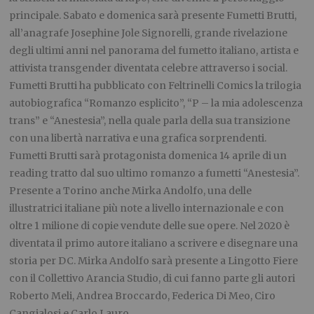
principale. Sabato e domenica sarà presente Fumetti Brutti,
all’anagrafe Josephine Jole Signorelli, grande rivelazione
degli ultimi anni nel panorama del fumetto italiano, artista e
attivista transgender diventata celebre attraverso i social.
Fumetti Brutti ha pubblicato con Feltrinelli Comics la trilogia
autobiografica “Romanzo esplicito”, “P – la mia adolescenza
trans” e “Anestesia”, nella quale parla della sua transizione
con una libertà narrativa e una grafica sorprendenti.
Fumetti Brutti sarà protagonista domenica 14 aprile di un
reading tratto dal suo ultimo romanzo a fumetti “Anestesia”.
Presente a Torino anche Mirka Andolfo, una delle
illustratrici italiane più note a livello internazionale e con
oltre 1 milione di copie vendute delle sue opere. Nel 2020 è
diventata il primo autore italiano a scrivere e disegnare una
storia per DC. Mirka Andolfo sarà presente a Lingotto Fiere
con il Collettivo Arancia Studio, di cui fanno parte gli autori
Roberto Meli, Andrea Broccardo, Federica Di Meo, Ciro
Cangialosi e Carlo Lauro.