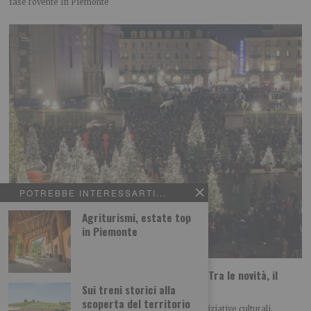
fase rovente In Piemonte
POTREBBE INTERESSARTI...
Agriturismi, estate top
in Piemonte
Torino, si pensa già a Natale e Capodanno. Tra le novità, il
boschetto natalizio in via Roma
Sui treni storici alla
scoperta del territorio
Anche quest’anno appuntamenti, allestimenti e iniziative culturali,