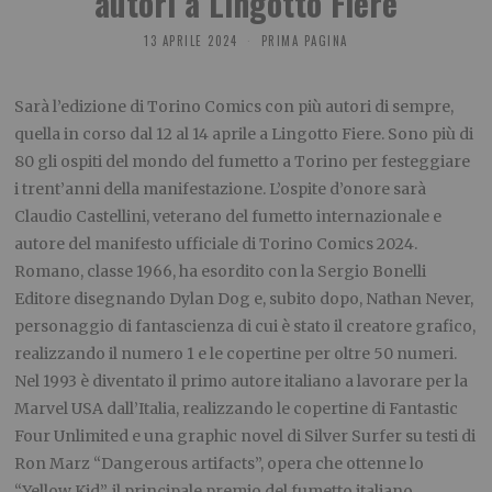
autori a Lingotto Fiere
13 APRILE 2024
PRIMA PAGINA
Sarà l’edizione di Torino Comics con più autori di sempre,
quella in corso dal 12 al 14 aprile a Lingotto Fiere. Sono più di
80 gli ospiti del mondo del fumetto a Torino per festeggiare
i trent’anni della manifestazione. L’ospite d’onore sarà
Claudio Castellini, veterano del fumetto internazionale e
autore del manifesto ufficiale di Torino Comics 2024.
Romano, classe 1966, ha esordito con la Sergio Bonelli
Editore disegnando Dylan Dog e, subito dopo, Nathan Never,
personaggio di fantascienza di cui è stato il creatore grafico,
realizzando il numero 1 e le copertine per oltre 50 numeri.
Nel 1993 è diventato il primo autore italiano a lavorare per la
Marvel USA dall’Italia, realizzando le copertine di Fantastic
Four Unlimited e una graphic novel di Silver Surfer su testi di
Ron Marz “Dangerous artifacts”, opera che ottenne lo
“Yellow Kid”, il principale premio del fumetto italiano.