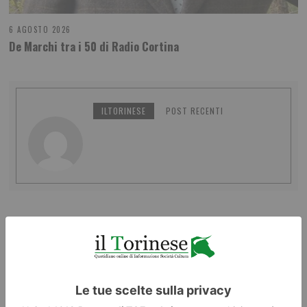
6 AGOSTO 2026
De Marchi tra i 50 di Radio Cortina
ILTORINESE
POST RECENTI
LASCIA UN COMMENTO