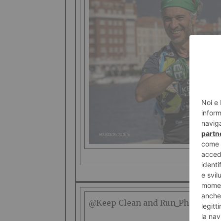
@Keep Clean and Run_Ph Stefano 