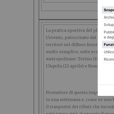
La pratica sportiva del plogging, 
L’evento, patrocinato dal Minister
territori sul diffuso fenomeno de
molto semplice, sette eco-marato
metropolitane: Torino (17 aprile), 
L’Aquila (22 aprile) e Roma (23 ap
Promotore di questa impresa è l
in una settimana e, come se non b
il trasporto) dei rifiuti che inco
ogni tappa avrà al proprio fianco