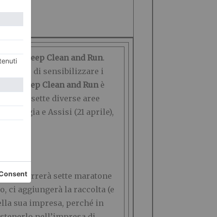
ione di
Keep Clean and Run
.
biettivo di sensibilizzare i
ula di
Keep Clean and Run
è
prile
, in sette diverse aree
), Perugia e Assisi (21 aprile),
lia, che correrà sette maratone
, ci aggiungerà la raccolta (e
nella sua impresa, perché in
ostenerlo nell’impresa di