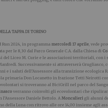
ELLA TAPPA DI TORINO
nd Run 2024, in programma
mercoledì 17 aprile
, vede pr
ta per le 8,30 dal Parco Generale C.A. dalla Chiesa di
Co
i del Liceo M. Curie e le associazioni territoriali, con i 
anfredi. Successivamente si attraverserà Grugliasco, co
ni e i saluti dell’Assessore alla transizione ecologica R
uola primaria Don Locanetto in frazione Tetti Neirotti co
ovolontari si troveranno al BiciGrill nel parco del Sango
inasco
verranno coinvolti gli ecovolontari che ripulirann
on l’Assessore Daniele Bettolo. A
Moncalieri
gli alunni d
o della Luna con ritrovo alle ore 14,00 insieme agli as