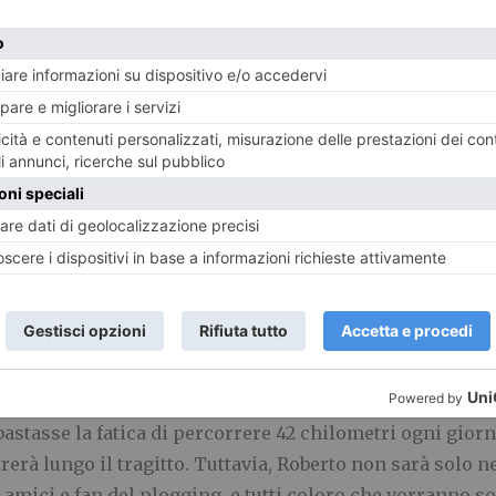
la corsa raccogliendo i rifiuti, festeggia la decima ediz
o dell’Ambiente e della Sicurezza Energetica, si pone l’o
l
littering
, ovvero l’abbandono di piccoli rifiuti. La form
ne di plogging in sette giorni consecutivi,
dal 17 al 23 a
Milano (18 aprile), Bologna (19 aprile), Firenze (20 aprile
rile), coinvolgendo in totale 40 comuni.
’eco-runner
Roberto Cavallo
, alfiere del plogging in Ita
astasse la fatica di percorrere 42 chilometri ogni giorno
ntrerà lungo il tragitto. Tuttavia, Roberto non sarà solo 
 amici e fan del plogging, e tutti coloro che vorranno s