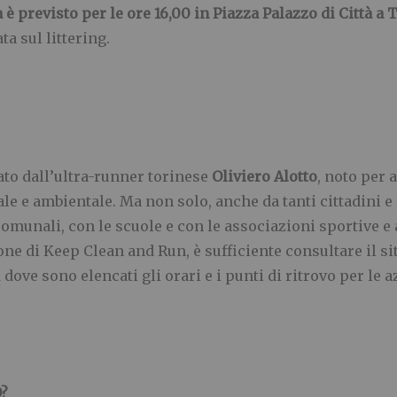
 è previsto per le ore 16,00 in Piazza Palazzo di Città a 
ta sul littering.
to dall’ultra-runner torinese
Oliviero Alotto
, noto per 
ale e ambientale. Ma non solo, anche da tanti cittadini e 
munali, con le scuole e con le associazioni sportive e a
ne di Keep Clean and Run, è sufficiente consultare il si
m
dove sono elencati gli orari e i punti di ritrovo per le 
?