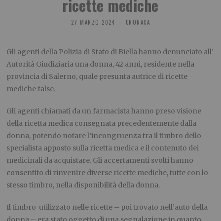
ricette mediche
27 MARZO 2024
CRONACA
Gli agenti della Polizia di Stato di Biella hanno denunciato all’
Autorità Giudiziaria una donna, 42 anni, residente nella
provincia di Salerno, quale presunta autrice di ricette
mediche false.
Gli agenti chiamati da un farmacista hanno preso visione
della ricetta medica consegnata precedentemente dalla
donna, potendo notare l’incongruenza tra il timbro dello
specialista apposto sulla ricetta medica e il contenuto dei
medicinali da acquistare. Gli accertamenti svolti hanno
consentito di rinvenire diverse ricette mediche, tutte con lo
stesso timbro, nella disponibilità della donna.
Il timbro utilizzato nelle ricette – poi trovato nell’auto della
donna – era stato oggetto di una segnalazione in quanto