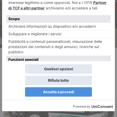
Tornano i “treni del mare” per
la Liguria
RECENTI: