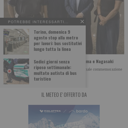
POTREBBE INTERESSARTI...
Torino, domenica 9
agosto stop alla metro
per lavori: bus sostitutivi
lungo tutta la linea
A Torino il ricordo della tragedia di Hiroshima e Nagasaki
Sedici giorni senza
riposo settimanale:
Giovedì 6 agosto alle h 21.00 si è tenuta la tradizionale commemorazione
multato autista di bus
della tragedia di Hiroshima
turistico
IL METEO E' OFFERTO DA