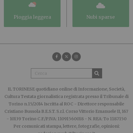
pioggia leggera
nubi sparse
IL TORINESE
quotidiano online di Informazione, Società,
Cultura Testata giornalistica registrata presso il Tribunale di
Torino n.15/2014 Iscritta al ROC - Direttore responsabile
Cristiano Bussola B.E.S.T. S.r.l. Corso Vittorio Emanuele II, 167
- 10139 Torino C.F./P.IVA: 11091560018 - N. REA: To 1187150
Per comunicati stampa, lettere, fotografie, opinioni: