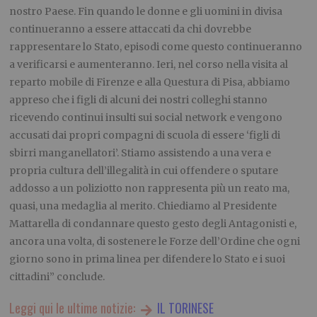
nostro Paese. Fin quando le donne e gli uomini in divisa
continueranno a essere attaccati da chi dovrebbe
rappresentare lo Stato, episodi come questo continueranno
a verificarsi e aumenteranno. Ieri, nel corso nella visita al
reparto mobile di Firenze e alla Questura di Pisa, abbiamo
appreso che i figli di alcuni dei nostri colleghi stanno
ricevendo continui insulti sui social network e vengono
accusati dai propri compagni di scuola di essere ‘figli di
sbirri manganellatori’. Stiamo assistendo a una vera e
propria cultura dell’illegalità in cui offendere o sputare
addosso a un poliziotto non rappresenta più un reato ma,
quasi, una medaglia al merito. Chiediamo al Presidente
Mattarella di condannare questo gesto degli Antagonisti e,
ancora una volta, di sostenere le Forze dell’Ordine che ogni
giorno sono in prima linea per difendere lo Stato e i suoi
cittadini” conclude.
Leggi qui le ultime notizie:
IL TORINESE