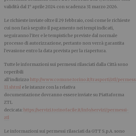
validità dal 1° aprile 2024 con scadenza 31 marzo 2026.
Le richieste inviate oltre il 29 febbraio, così come le richieste
cui non farà seguito il pagamento nei tempi indicati,
seguiranno l’iter e le tempistiche previste dal normale
processo di autorizzazione, pertanto non verrà garantita
l’evasione entro la data prevista per la riapertura.
Tutte le informazioni sui permessi rilasciati dalla Città sono
reperibili
all’indirizzo
http://www.comune.torino.it/trasporti/ztl/permess
11.shtml
e le istanze con la relativa
documentazione dovranno essere inviate su Piattaforma
ZTL
decicata:
https://servizi.torinofacile.it/info/servizi/permessi-
ztl
Le informazioni sui permessi rilasciati da GTT S.p.A. sono