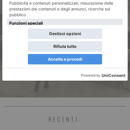
ARTICOLO SUCCESSIVO
Abbonamenti GTT Formula U
per muoversi a Torino: si
acquistano anche in metro e si
paga con Satispay
RECENTI: