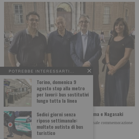
POTREBBE INTERESSARTI...
Torino, domenica 9
agosto stop alla metro
per lavori: bus sostitutivi
lungo tutta la linea
A Torino il ricordo della tragedia di Hiroshima e Nagasaki
Sedici giorni senza
riposo settimanale:
Giovedì 6 agosto alle h 21.00 si è tenuta la tradizionale commemorazione
multato autista di bus
della tragedia di Hiroshima
turistico