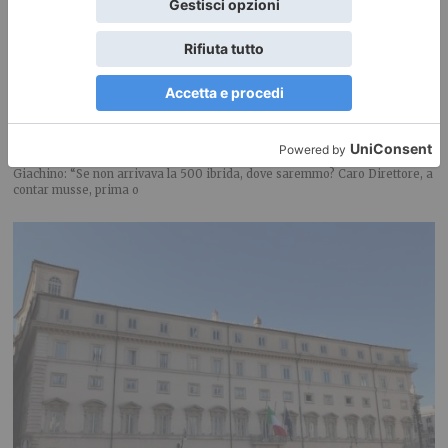
L’economia torinese continua a crescere meno rispetto alle
altre città
Giachino: “Se non arrivava la 500 ibrida, dove saremmo? Caro Direttore, a
contar musse, prima o