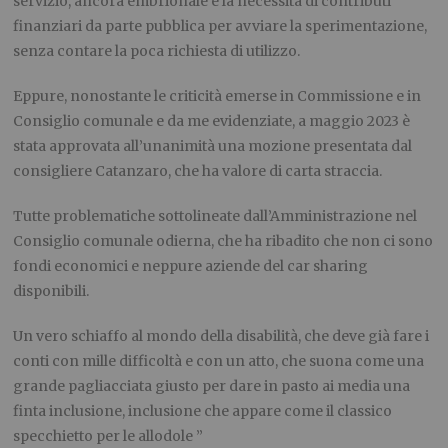
servizio, ancora embrionale e la necessità di contributi
finanziari da parte pubblica per avviare la sperimentazione,
senza contare la poca richiesta di utilizzo.
Eppure, nonostante le criticità emerse in Commissione e in
Consiglio comunale e da me evidenziate, a maggio 2023 è
stata approvata all’unanimità una mozione presentata dal
consigliere Catanzaro, che ha valore di carta straccia.
Tutte problematiche sottolineate dall’Amministrazione nel
Consiglio comunale odierna, che ha ribadito che non ci sono
fondi economici e neppure aziende del car sharing
disponibili.
Un vero schiaffo al mondo della disabilità, che deve già fare i
conti con mille difficoltà e con un atto, che suona come una
grande pagliacciata giusto per dare in pasto ai media una
finta inclusione, inclusione che appare come il classico
specchietto per le allodole ”