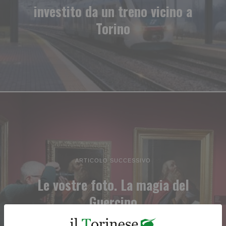
investito da un treno vicino a
Torino
ARTICOLO SUCCESSIVO
Le vostre foto. La magia del
Guercino