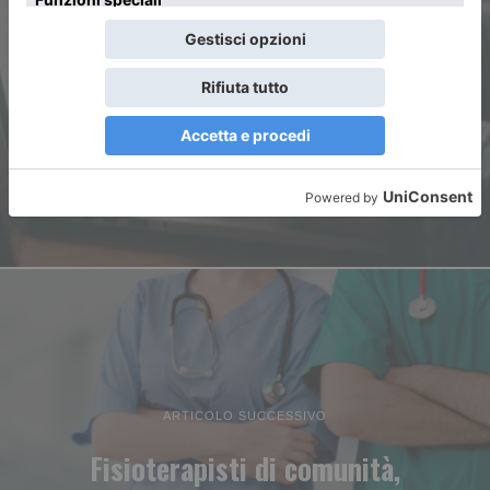
ARTICOLO PRECEDENTE
Le truffe affettive sono uno
“stupro emotivo”
ARTICOLO SUCCESSIVO
Fisioterapisti di comunità,