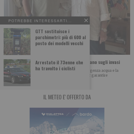
POTREBBE INTERESSARTI...
GTT sostituisce i
parchimetri: più di 600 al
posto dei modelli vecchi
Emergenza idrica, Piemonte e Liguria puntano sugli invasi
Arrestato il 73enne che
ha travolto i ciclisti
«Opere strategiche di interesse nazionale» L’emergenza acqua e la
necessità di programmare nuove infrastrutture per garantire
IL METEO E' OFFERTO DA