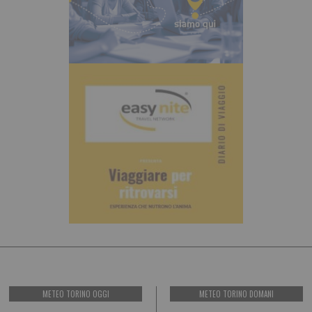
METEO TORINO OGGI
METEO TORINO DOMANI