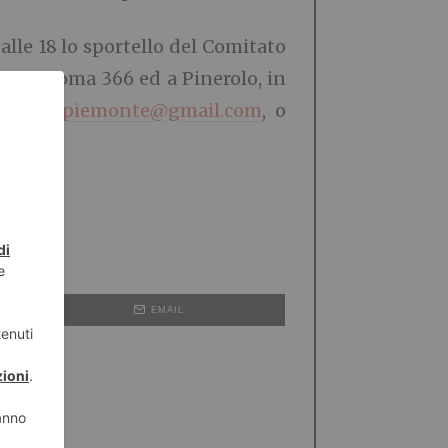
 alle 18 lo sportello del Comitato
 Via Roma 366 ed a Pinerolo, in
l a
uncpiemonte@gmail.com
, o
EMAIL