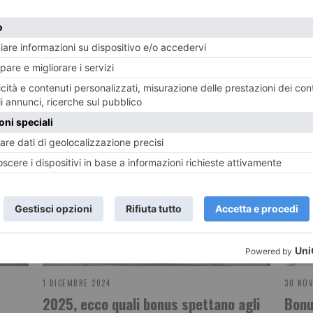
POTREBBE INTERESSARTI...
1 DICEMBRE 2024
30 NO
2025, ecco quali bonus spettano agli
Bonu