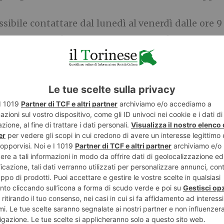
sibile contattare dal lunedì al venerdì dalle ore 9
ione Nazionale Consumatori, con sede a Torino in
, al numero 0115611800 oppure scrivendo una mai
te.it
compilando l’apposito format
E
TWITTER
WHATSAPP
POLLIOTTO