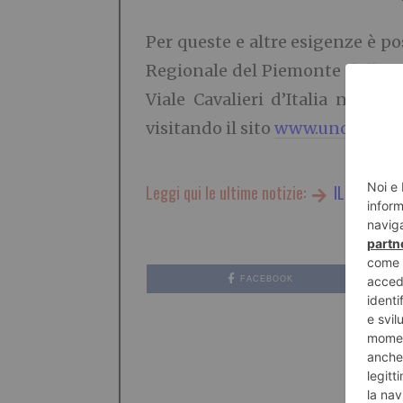
Per queste e altre esigenze è pos
Regionale del Piemonte dell’Un
Viale Cavalieri d’Italia n. 14
visitando il sito
www.uncpiemon
Leggi qui le ultime notizie:
IL TORINES
FACEBOOK